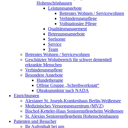
Hohenschönhausen
Leistungsangebote
Betreutes Wohnen / Servicewohnen
Verhinderungspflege
Vollstationäre Pflege
Qualitätsmanagement
Betreuungsangebote
Seelsorge
Service
Team
Betreutes Wohnen / Servicewohnen
Geschützter Wohnbereich für schwer dementiell
erkrankte Menschen
Verhinderungspflege
Besondere Angebote
Hundetherapie
Offene Gruppe „Schreibwerkstatt“
Ohrakupunktur nach NADA
Einrichtungen
Alexianer St. Joseph-Krankenhaus Berlin-Weißensee
Medizinisches Versorgungszentrum (MVZ)
Bischof-Ketteler-Haus Seniorenpflegeheim Weißensee
St. Alexius Seniorenpflegeheim Hohenschönhausen
Patienten und Besucher
Ihr Aufenthalt bei uns