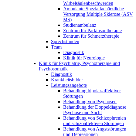
Wirbelsäulenbeschwerden
Ambulante Spezialfachärztliche
Versorgung Multiple Sklerose (ASV
MS)
Studienambulanz
Zentrum für Parkinsontherapie
Zentrum für Schmerztherapie
Sprechstunden
Team
Diagnostik
Klinik für Neurologie
Klinik für Psychiatrie, Psychotherapie und
Psychosomatik
Diagnostik
Krankheitsbilder
Leistungsangebote
Behandlung bipolar-affektiver
Störungen
Behandlung von Psychosen
Behandlung der Doppeldiagnose
Psychose und Sucht
Behandlung von Schizophrenien
und schizoaffektiven Störungen
Behandlung von Angststörungen
und Depressionen