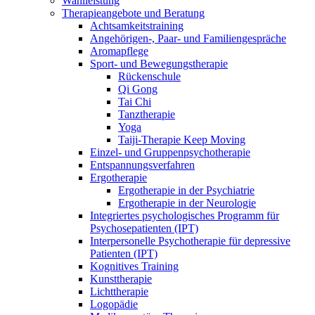
Wahlleistung
Therapieangebote und Beratung
Achtsamkeitstraining
Angehörigen-, Paar- und Familiengespräche
Aromapflege
Sport- und Bewegungstherapie
Rückenschule
Qi Gong
Tai Chi
Tanztherapie
Yoga
Taiji-Therapie Keep Moving
Einzel- und Gruppenpsychotherapie
Entspannungsverfahren
Ergotherapie
Ergotherapie in der Psychiatrie
Ergotherapie in der Neurologie
Integriertes psychologisches Programm für
Psychosepatienten (IPT)
Interpersonelle Psychotherapie für depressive
Patienten (IPT)
Kognitives Training
Kunsttherapie
Lichttherapie
Logopädie