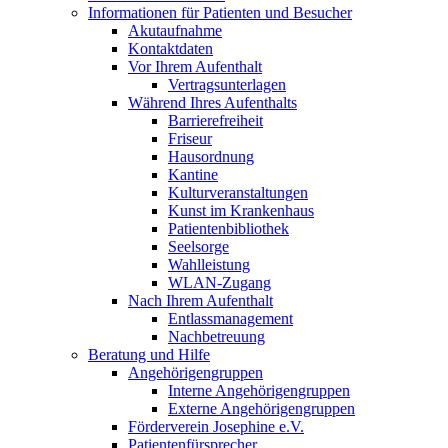
Informationen für Patienten und Besucher
Akutaufnahme
Kontaktdaten
Vor Ihrem Aufenthalt
Vertragsunterlagen
Während Ihres Aufenthalts
Barrierefreiheit
Friseur
Hausordnung
Kantine
Kulturveranstaltungen
Kunst im Krankenhaus
Patientenbibliothek
Seelsorge
Wahlleistung
WLAN-Zugang
Nach Ihrem Aufenthalt
Entlassmanagement
Nachbetreuung
Beratung und Hilfe
Angehörigengruppen
Interne Angehörigengruppen
Externe Angehörigengruppen
Förderverein Josephine e.V.
Patientenfürsprecher