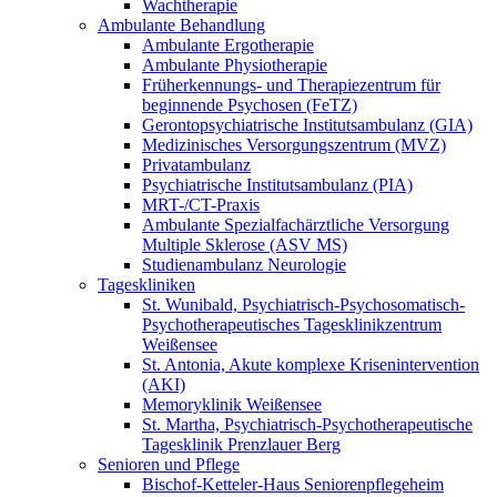
Wachtherapie
Ambulante Behandlung
Ambulante Ergotherapie
Ambulante Physiotherapie
Früherkennungs- und Therapiezentrum für
beginnende Psychosen (FeTZ)
Gerontopsychiatrische Institutsambulanz (GIA)
Medizinisches Versorgungszentrum (MVZ)
Privatambulanz
Psychiatrische Institutsambulanz (PIA)
MRT-/CT-Praxis
Ambulante Spezialfachärztliche Versorgung
Multiple Sklerose (ASV MS)
Studienambulanz Neurologie
Tageskliniken
St. Wunibald, Psychiatrisch-Psychosomatisch-
Psychotherapeutisches Tagesklinikzentrum
Weißensee
St. Antonia, Akute komplexe Krisenintervention
(AKI)
Memoryklinik Weißensee
St. Martha, Psychiatrisch-Psychotherapeutische
Tagesklinik Prenzlauer Berg
Senioren und Pflege
Bischof-Ketteler-Haus Seniorenpflegeheim