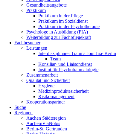
Gesundheitsangebote
Praktikum
Praktikum in der Pflege
Praktikum im Sozialdienst
Praktikum in der Psychotherapie
Psychologe in Ausbildung (PIA)
Weiterbildung zur Fachpflegekraft
Fachbesucher
Leistungen
Interdisziplinärer Trauma Jour fixe Berlin
Team
Konsiliar- und Liaisondienst
Institut für Psychotraumatologie
Zusammenarbeit
Qualität und Sicherheit
Hygiene
Medizinproduktesicherheit
Risikomanagement
Kooperationspartner
Suche
Regionen
Aachen Städteregion
Aachen/ViaNobis
Berlin-St. Gertrauden