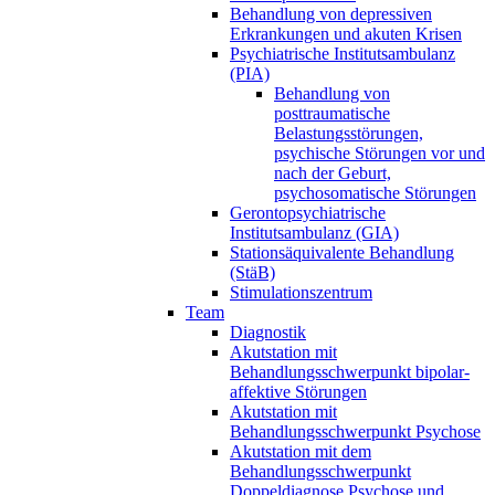
Behandlung von depressiven
Erkrankungen und akuten Krisen
Psychiatrische Institutsambulanz
(PIA)
Behandlung von
posttraumatische
Belastungsstörungen,
psychische Störungen vor und
nach der Geburt,
psychosomatische Störungen
Gerontopsychiatrische
Institutsambulanz (GIA)
Stationsäquivalente Behandlung
(StäB)
Stimulationszentrum
Team
Diagnostik
Akutstation mit
Behandlungsschwerpunkt bipolar-
affektive Störungen
Akutstation mit
Behandlungsschwerpunkt Psychose
Akutstation mit dem
Behandlungsschwerpunkt
Doppeldiagnose Psychose und