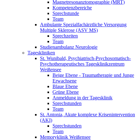
Magnetresonanztomographie (MRT)
Kompetenzbereiche
Sprechstunde
Team
Ambulante Spezialfachärztliche Versorgung
Multiple Sklerose (ASV MS)
Sprechzeiten
Team
Studienambulanz Neurologie
Tageskliniken
St. Wunibald, Psychiatrisch-Psychosomatisch-
Psychotherapeutisches Tagesklinikzentrum
Weißensee
Beige Ebene - Traumatherapie und Junge
Erwachsene
Blaue Ebene
Grüne Ebene
Anmeldung in der Tagesklinik
Sprechstunden
Team
St. Antonia, Akute komplexe Krisenintervention
(AKI)
Sprechstunden
Team
Memoryklinik Weißensee