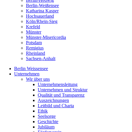
Berlin-Hedwig
Berlin-Weißensee
Katharina Kasper
Hochsauerland
Köln/Rhein-Sieg
Krefeld
Münster
Münster-Misericordia
Potsdam
Remigius
Rheinland
Sachsen-Anhalt
Berlin Weissensee
Unternehmen
Wir über uns
Unternehmensleitung
Unternehmen und Struktur
Qualität und Transparenz
Auszeichnungen
Leitbild und Charta
Ethik
Seelsorge
Geschichte
Jubiläum