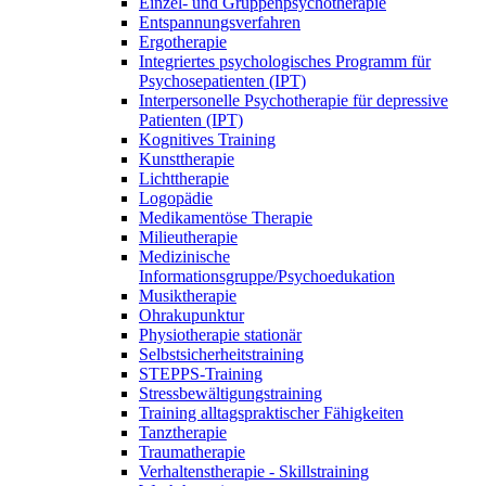
Einzel- und Gruppenpsychotherapie
Entspannungsverfahren
Ergotherapie
Integriertes psychologisches Programm für
Psychosepatienten (IPT)
Interpersonelle Psychotherapie für depressive
Patienten (IPT)
Kognitives Training
Kunsttherapie
Lichttherapie
Logopädie
Medikamentöse Therapie
Milieutherapie
Medizinische
Informationsgruppe/Psychoedukation
Musiktherapie
Ohrakupunktur
Physiotherapie stationär
Selbstsicherheitstraining
STEPPS-Training
Stressbewältigungstraining
Training alltagspraktischer Fähigkeiten
Tanztherapie
Traumatherapie
Verhaltenstherapie - Skillstraining