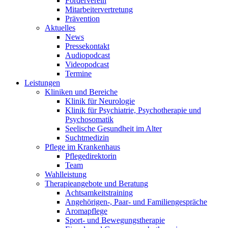
Förderverein
Mitarbeitervertretung
Prävention
Aktuelles
News
Pressekontakt
Audiopodcast
Videopodcast
Termine
Leistungen
Kliniken und Bereiche
Klinik für Neurologie
Klinik für Psychiatrie, Psychotherapie und
Psychosomatik
Seelische Gesundheit im Alter
Suchtmedizin
Pflege im Krankenhaus
Pflegedirektorin
Team
Wahlleistung
Therapieangebote und Beratung
Achtsamkeitstraining
Angehörigen-, Paar- und Familiengespräche
Aromapflege
Sport- und Bewegungstherapie