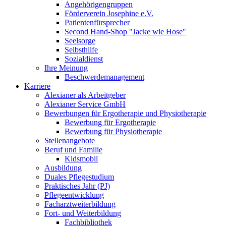
Angehörigengruppen
Förderverein Josephine e.V.
Patientenfürsprecher
Second Hand-Shop "Jacke wie Hose"
Seelsorge
Selbsthilfe
Sozialdienst
Ihre Meinung
Beschwerdemanagement
Karriere
Alexianer als Arbeitgeber
Alexianer Service GmbH
Bewerbungen für Ergotherapie und Physiotherapie
Bewerbung für Ergotherapie
Bewerbung für Physiotherapie
Stellenangebote
Beruf und Familie
Kidsmobil
Ausbildung
Duales Pflegestudium
Praktisches Jahr (PJ)
Pflegeentwicklung
Facharztweiterbildung
Fort- und Weiterbildung
Fachbibliothek