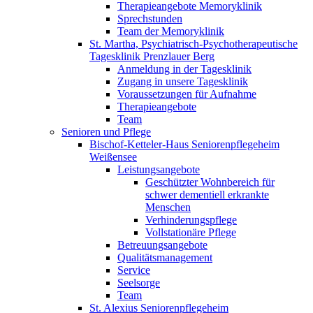
Therapieangebote Memoryklinik
Sprechstunden
Team der Memoryklinik
St. Martha, Psychiatrisch-Psychotherapeutische
Tagesklinik Prenzlauer Berg
Anmeldung in der Tagesklinik
Zugang in unsere Tagesklinik
Voraussetzungen für Aufnahme
Therapieangebote
Team
Senioren und Pflege
Bischof-Ketteler-Haus Seniorenpflegeheim
Weißensee
Leistungsangebote
Geschützter Wohnbereich für
schwer dementiell erkrankte
Menschen
Verhinderungspflege
Vollstationäre Pflege
Betreuungsangebote
Qualitätsmanagement
Service
Seelsorge
Team
St. Alexius Seniorenpflegeheim