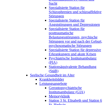
Sucht
Spezialisierte Station für
Schizophrenien und schizoaffektive
Störungen
Spezialisierte Station für
Angststörungen und Depressionen
Spezialisierte Station für
posttraumatische
Belastungsstörungen, psychische
Störungen vor und nach der Geburt,
psychosomatische Störungen
Spezialisierte Station für depressive
Erkrankungen und akute Krisen
Psychiatrische Institutsambulanz
(PIA)
Stationsäquivalente Behandlung
(StäB)
Seelische Gesundheit im Alter
Krankheitsbilder
Leistungsangebote
Gerontopsychiatrische
Institutsambulanz (GIA)
Memoryklinik
Station 3 St. Elisabeth und Station 6
St. Hedwig