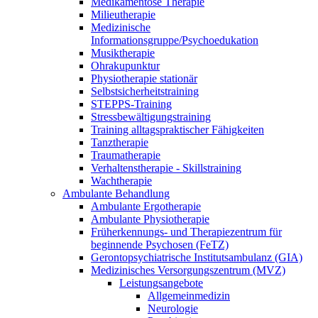
Medikamentöse Therapie
Milieutherapie
Medizinische
Informationsgruppe/Psychoedukation
Musiktherapie
Ohrakupunktur
Physiotherapie stationär
Selbstsicherheitstraining
STEPPS-Training
Stressbewältigungstraining
Training alltagspraktischer Fähigkeiten
Tanztherapie
Traumatherapie
Verhaltenstherapie - Skillstraining
Wachtherapie
Ambulante Behandlung
Ambulante Ergotherapie
Ambulante Physiotherapie
Früherkennungs- und Therapiezentrum für
beginnende Psychosen (FeTZ)
Gerontopsychiatrische Institutsambulanz (GIA)
Medizinisches Versorgungszentrum (MVZ)
Leistungsangebote
Allgemeinmedizin
Neurologie