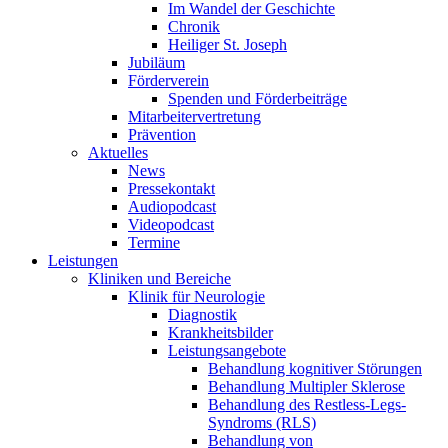
Im Wandel der Geschichte
Chronik
Heiliger St. Joseph
Jubiläum
Förderverein
Spenden und Förderbeiträge
Mitarbeitervertretung
Prävention
Aktuelles
News
Pressekontakt
Audiopodcast
Videopodcast
Termine
Leistungen
Kliniken und Bereiche
Klinik für Neurologie
Diagnostik
Krankheitsbilder
Leistungsangebote
Behandlung kognitiver Störungen
Behandlung Multipler Sklerose
Behandlung des Restless-Legs-
Syndroms (RLS)
Behandlung von