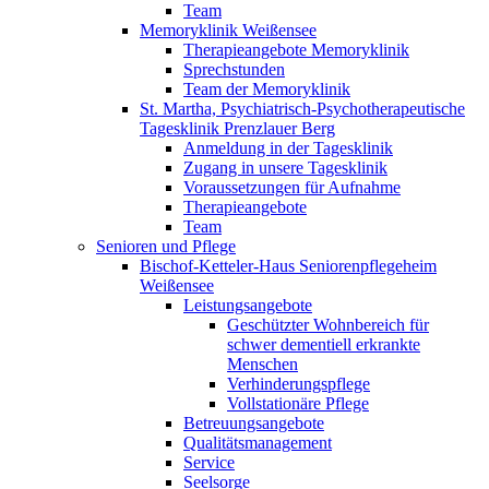
Team
Memoryklinik Weißensee
Therapieangebote Memoryklinik
Sprechstunden
Team der Memoryklinik
St. Martha, Psychiatrisch-Psychotherapeutische
Tagesklinik Prenzlauer Berg
Anmeldung in der Tagesklinik
Zugang in unsere Tagesklinik
Voraussetzungen für Aufnahme
Therapieangebote
Team
Senioren und Pflege
Bischof-Ketteler-Haus Seniorenpflegeheim
Weißensee
Leistungsangebote
Geschützter Wohnbereich für
schwer dementiell erkrankte
Menschen
Verhinderungspflege
Vollstationäre Pflege
Betreuungsangebote
Qualitätsmanagement
Service
Seelsorge