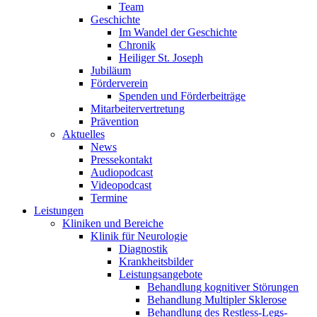
Team
Geschichte
Im Wandel der Geschichte
Chronik
Heiliger St. Joseph
Jubiläum
Förderverein
Spenden und Förderbeiträge
Mitarbeitervertretung
Prävention
Aktuelles
News
Pressekontakt
Audiopodcast
Videopodcast
Termine
Leistungen
Kliniken und Bereiche
Klinik für Neurologie
Diagnostik
Krankheitsbilder
Leistungsangebote
Behandlung kognitiver Störungen
Behandlung Multipler Sklerose
Behandlung des Restless-Legs-