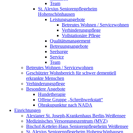
Team
St. Alexius Seniorenpflegeheim
Hohenschönhausen
Leistungsangebote
Betreutes Wohnen / Servicewohnen
Verhinderungspflege
Vollstationäre Pflege
Qualitätsmanagement
Betreuungsangebote
Seelsorge
Service
Team
Betreutes Wohnen / Servicewohnen
Geschützter Wohnbereich für schwer dementiell
erkrankte Menschen
Verhinderungspflege
Besondere Angebote
Hundetherapie
Offene Gruppe „Schreibwerkstatt“
Ohrakupunktur nach NADA
Einrichtungen
Alexianer St. Joseph-Krankenhaus Berlin-Weißensee
Medizinisches Versorgungszentrum (MVZ)
Bischof-Ketteler-Haus Seniorenpflegeheim Weißensee
St. Alexius Seniorenpflegeheim Hohenschönhausen