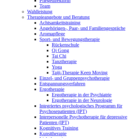
Pflegedirektorin
Team
Wahlleistung
Therapieangebote und Beratung
Achtsamkeitstraining
Angehörigen-, Paar- und Familiengespräche
Aromapflege
Sport- und Bewegungstherapie
Rückenschule
Qi Gong
Tai Chi
Tanztherapie
Yoga
Taiji-Therapie Keep Moving
Einzel- und Gruppenpsychotherapie
Entspannungsverfahren
Ergotherapie
Ergotherapie in der Psychiatrie
Ergotherapie in der Neurologie
Integriertes psychologisches Programm für
Psychosepatienten (IPT)
Interpersonelle Psychotherapie für depressive
Patienten (IPT)
Kognitives Training
Kunsttherapie