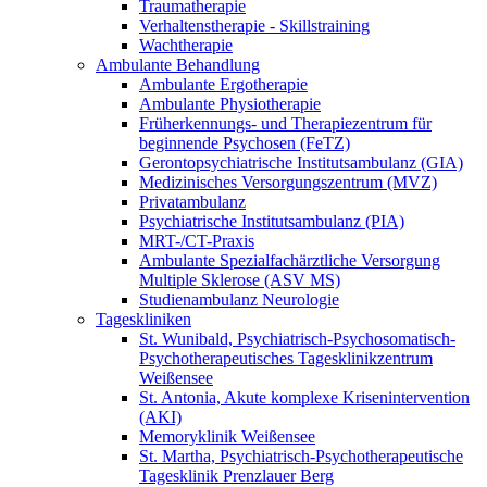
Traumatherapie
Verhaltenstherapie - Skillstraining
Wachtherapie
Ambulante Behandlung
Ambulante Ergotherapie
Ambulante Physiotherapie
Früherkennungs- und Therapiezentrum für
beginnende Psychosen (FeTZ)
Gerontopsychiatrische Institutsambulanz (GIA)
Medizinisches Versorgungszentrum (MVZ)
Privatambulanz
Psychiatrische Institutsambulanz (PIA)
MRT-/CT-Praxis
Ambulante Spezialfachärztliche Versorgung
Multiple Sklerose (ASV MS)
Studienambulanz Neurologie
Tageskliniken
St. Wunibald, Psychiatrisch-Psychosomatisch-
Psychotherapeutisches Tagesklinikzentrum
Weißensee
St. Antonia, Akute komplexe Krisenintervention
(AKI)
Memoryklinik Weißensee
St. Martha, Psychiatrisch-Psychotherapeutische
Tagesklinik Prenzlauer Berg