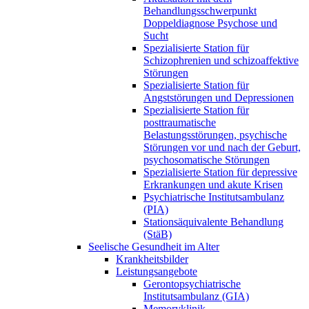
Behandlungsschwerpunkt
Doppeldiagnose Psychose und
Sucht
Spezialisierte Station für
Schizophrenien und schizoaffektive
Störungen
Spezialisierte Station für
Angststörungen und Depressionen
Spezialisierte Station für
posttraumatische
Belastungsstörungen, psychische
Störungen vor und nach der Geburt,
psychosomatische Störungen
Spezialisierte Station für depressive
Erkrankungen und akute Krisen
Psychiatrische Institutsambulanz
(PIA)
Stationsäquivalente Behandlung
(StäB)
Seelische Gesundheit im Alter
Krankheitsbilder
Leistungsangebote
Gerontopsychiatrische
Institutsambulanz (GIA)
Memoryklinik