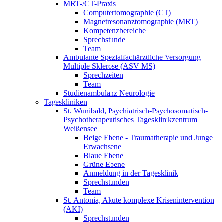
MRT-/CT-Praxis
Computertomographie (CT)
Magnetresonanztomographie (MRT)
Kompetenzbereiche
Sprechstunde
Team
Ambulante Spezialfachärztliche Versorgung
Multiple Sklerose (ASV MS)
Sprechzeiten
Team
Studienambulanz Neurologie
Tageskliniken
St. Wunibald, Psychiatrisch-Psychosomatisch-
Psychotherapeutisches Tagesklinikzentrum
Weißensee
Beige Ebene - Traumatherapie und Junge
Erwachsene
Blaue Ebene
Grüne Ebene
Anmeldung in der Tagesklinik
Sprechstunden
Team
St. Antonia, Akute komplexe Krisenintervention
(AKI)
Sprechstunden