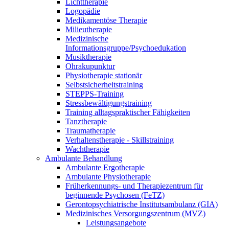
Lichttherapie
Logopädie
Medikamentöse Therapie
Milieutherapie
Medizinische
Informationsgruppe/Psychoedukation
Musiktherapie
Ohrakupunktur
Physiotherapie stationär
Selbstsicherheitstraining
STEPPS-Training
Stressbewältigungstraining
Training alltagspraktischer Fähigkeiten
Tanztherapie
Traumatherapie
Verhaltenstherapie - Skillstraining
Wachtherapie
Ambulante Behandlung
Ambulante Ergotherapie
Ambulante Physiotherapie
Früherkennungs- und Therapiezentrum für
beginnende Psychosen (FeTZ)
Gerontopsychiatrische Institutsambulanz (GIA)
Medizinisches Versorgungszentrum (MVZ)
Leistungsangebote