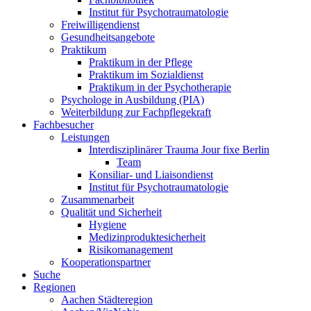
Institut für Psychotraumatologie
Freiwilligendienst
Gesundheitsangebote
Praktikum
Praktikum in der Pflege
Praktikum im Sozialdienst
Praktikum in der Psychotherapie
Psychologe in Ausbildung (PIA)
Weiterbildung zur Fachpflegekraft
Fachbesucher
Leistungen
Interdisziplinärer Trauma Jour fixe Berlin
Team
Konsiliar- und Liaisondienst
Institut für Psychotraumatologie
Zusammenarbeit
Qualität und Sicherheit
Hygiene
Medizinproduktesicherheit
Risikomanagement
Kooperationspartner
Suche
Regionen
Aachen Städteregion