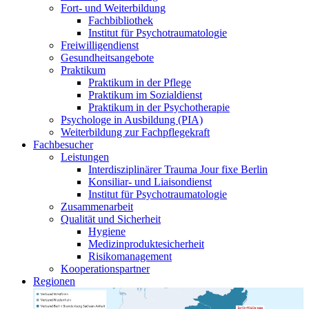
Fort- und Weiterbildung
Fachbibliothek
Institut für Psychotraumatologie
Freiwilligendienst
Gesundheitsangebote
Praktikum
Praktikum in der Pflege
Praktikum im Sozialdienst
Praktikum in der Psychotherapie
Psychologe in Ausbildung (PIA)
Weiterbildung zur Fachpflegekraft
Fachbesucher
Leistungen
Interdisziplinärer Trauma Jour fixe Berlin
Konsiliar- und Liaisondienst
Institut für Psychotraumatologie
Zusammenarbeit
Qualität und Sicherheit
Hygiene
Medizinproduktesicherheit
Risikomanagement
Kooperationspartner
Regionen