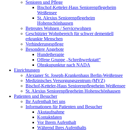
Senioren und Pflege
Bischof-Ketteler-Haus Seniorenpflegeheim
Weißensee
St. Alexius Seniorenpflegeheim
Hohenschönhausen
Betreutes Wohnen / Servicewohnen
Geschützter Wohnbereich für schwer dementiell
erkrankte Menschen
Verhinderungspflege
Besondere Angebote
Hundetherapie
Offene Gruppe „Schreibwerkstatt“
Ohrakupunktur nach NADA
Einrichtungen
Alexianer St. Joseph-Krankenhaus Berlin-Weißensee
Medizinisches Versorgungszentrum (MVZ)
Bischof-Ketteler-Haus Seniorenpflegeheim Weißensee
St. Alexius Seniorenpflegeheim Hohenschönhausen
Patienten und Besucher
Ihr Aufenthalt bei uns
Informationen für Patienten und Besucher
Akutaufnahme
Kontaktdaten
Vor Ihrem Aufenthalt
Während Ihres Aufenthalts