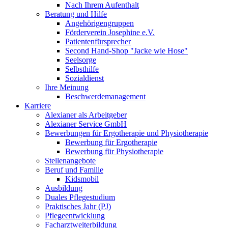
Nach Ihrem Aufenthalt
Beratung und Hilfe
Angehörigengruppen
Förderverein Josephine e.V.
Patientenfürsprecher
Second Hand-Shop "Jacke wie Hose"
Seelsorge
Selbsthilfe
Sozialdienst
Ihre Meinung
Beschwerdemanagement
Karriere
Alexianer als Arbeitgeber
Alexianer Service GmbH
Bewerbungen für Ergotherapie und Physiotherapie
Bewerbung für Ergotherapie
Bewerbung für Physiotherapie
Stellenangebote
Beruf und Familie
Kidsmobil
Ausbildung
Duales Pflegestudium
Praktisches Jahr (PJ)
Pflegeentwicklung
Facharztweiterbildung