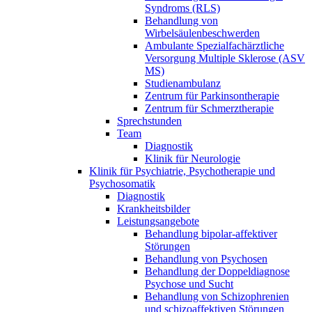
Syndroms (RLS)
Behandlung von
Wirbelsäulenbeschwerden
Ambulante Spezialfachärztliche
Versorgung Multiple Sklerose (ASV
MS)
Studienambulanz
Zentrum für Parkinsontherapie
Zentrum für Schmerztherapie
Sprechstunden
Team
Diagnostik
Klinik für Neurologie
Klinik für Psychiatrie, Psychotherapie und
Psychosomatik
Diagnostik
Krankheitsbilder
Leistungsangebote
Behandlung bipolar-affektiver
Störungen
Behandlung von Psychosen
Behandlung der Doppeldiagnose
Psychose und Sucht
Behandlung von Schizophrenien
und schizoaffektiven Störungen