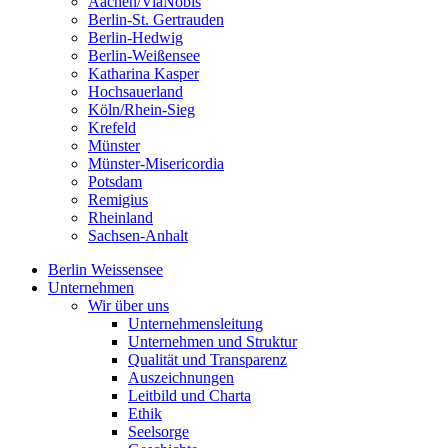
Aachen/ViaNobis
Berlin-St. Gertrauden
Berlin-Hedwig
Berlin-Weißensee
Katharina Kasper
Hochsauerland
Köln/Rhein-Sieg
Krefeld
Münster
Münster-Misericordia
Potsdam
Remigius
Rheinland
Sachsen-Anhalt
Berlin Weissensee
Unternehmen
Wir über uns
Unternehmensleitung
Unternehmen und Struktur
Qualität und Transparenz
Auszeichnungen
Leitbild und Charta
Ethik
Seelsorge