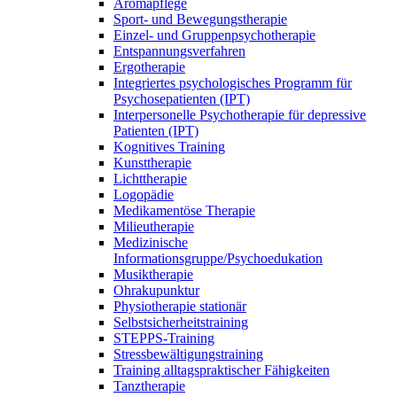
Aromapflege
Sport- und Bewegungstherapie
Einzel- und Gruppenpsychotherapie
Entspannungsverfahren
Ergotherapie
Integriertes psychologisches Programm für
Psychosepatienten (IPT)
Interpersonelle Psychotherapie für depressive
Patienten (IPT)
Kognitives Training
Kunsttherapie
Lichttherapie
Logopädie
Medikamentöse Therapie
Milieutherapie
Medizinische
Informationsgruppe/Psychoedukation
Musiktherapie
Ohrakupunktur
Physiotherapie stationär
Selbstsicherheitstraining
STEPPS-Training
Stressbewältigungstraining
Training alltagspraktischer Fähigkeiten
Tanztherapie