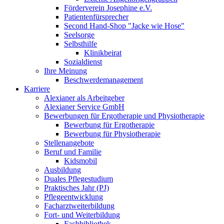
Förderverein Josephine e.V.
Patientenfürsprecher
Second Hand-Shop "Jacke wie Hose"
Seelsorge
Selbsthilfe
Klinikbeirat
Sozialdienst
Ihre Meinung
Beschwerdemanagement
Karriere
Alexianer als Arbeitgeber
Alexianer Service GmbH
Bewerbungen für Ergotherapie und Physiotherapie
Bewerbung für Ergotherapie
Bewerbung für Physiotherapie
Stellenangebote
Beruf und Familie
Kidsmobil
Ausbildung
Duales Pflegestudium
Praktisches Jahr (PJ)
Pflegeentwicklung
Facharztweiterbildung
Fort- und Weiterbildung
Fachbibliothek