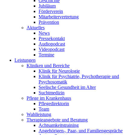
Geschichte
Jubiläum
Förderverein
Mitarbeitervertretung
Prävention
Aktuelles
News
Pressekontakt
Audiopodcast
Videopodcast
Termine
Leistungen
Kliniken und Bereiche
Klinik für Neurologie
Klinik für Psychiatrie, Psychotherapie und
Psychosomatik
Seelische Gesundheit im Alter
Suchtmedizin
Pflege im Krankenhaus
Pflegedirektorin
Team
Wahlleistung
Therapieangebote und Beratung
Achtsamkeitstraining
Angehörigen-, Paar- und Familiengespräche