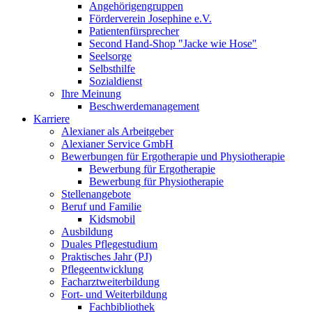
Angehörigengruppen
Förderverein Josephine e.V.
Patientenfürsprecher
Second Hand-Shop "Jacke wie Hose"
Seelsorge
Selbsthilfe
Sozialdienst
Ihre Meinung
Beschwerdemanagement
Karriere
Alexianer als Arbeitgeber
Alexianer Service GmbH
Bewerbungen für Ergotherapie und Physiotherapie
Bewerbung für Ergotherapie
Bewerbung für Physiotherapie
Stellenangebote
Beruf und Familie
Kidsmobil
Ausbildung
Duales Pflegestudium
Praktisches Jahr (PJ)
Pflegeentwicklung
Facharztweiterbildung
Fort- und Weiterbildung
Fachbibliothek