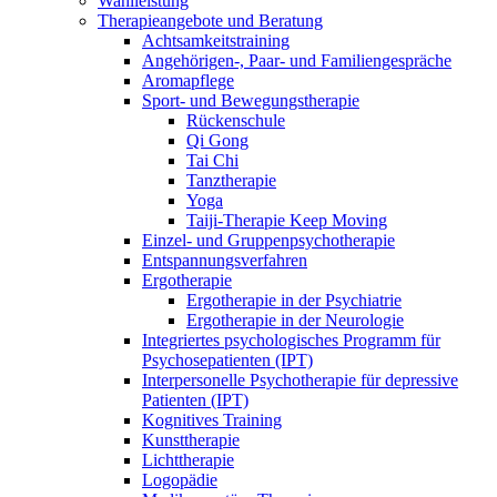
Wahlleistung
Therapieangebote und Beratung
Achtsamkeitstraining
Angehörigen-, Paar- und Familiengespräche
Aromapflege
Sport- und Bewegungstherapie
Rückenschule
Qi Gong
Tai Chi
Tanztherapie
Yoga
Taiji-Therapie Keep Moving
Einzel- und Gruppenpsychotherapie
Entspannungsverfahren
Ergotherapie
Ergotherapie in der Psychiatrie
Ergotherapie in der Neurologie
Integriertes psychologisches Programm für
Psychosepatienten (IPT)
Interpersonelle Psychotherapie für depressive
Patienten (IPT)
Kognitives Training
Kunsttherapie
Lichttherapie
Logopädie