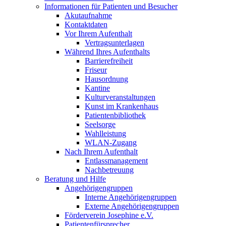
Informationen für Patienten und Besucher
Akutaufnahme
Kontaktdaten
Vor Ihrem Aufenthalt
Vertragsunterlagen
Während Ihres Aufenthalts
Barrierefreiheit
Friseur
Hausordnung
Kantine
Kulturveranstaltungen
Kunst im Krankenhaus
Patientenbibliothek
Seelsorge
Wahlleistung
WLAN-Zugang
Nach Ihrem Aufenthalt
Entlassmanagement
Nachbetreuung
Beratung und Hilfe
Angehörigengruppen
Interne Angehörigengruppen
Externe Angehörigengruppen
Förderverein Josephine e.V.
Patientenfürsprecher