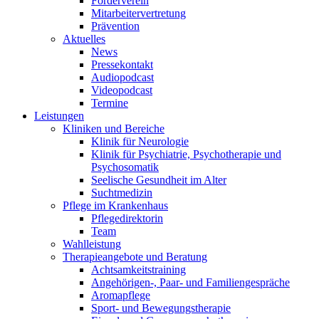
Förderverein
Mitarbeitervertretung
Prävention
Aktuelles
News
Pressekontakt
Audiopodcast
Videopodcast
Termine
Leistungen
Kliniken und Bereiche
Klinik für Neurologie
Klinik für Psychiatrie, Psychotherapie und
Psychosomatik
Seelische Gesundheit im Alter
Suchtmedizin
Pflege im Krankenhaus
Pflegedirektorin
Team
Wahlleistung
Therapieangebote und Beratung
Achtsamkeitstraining
Angehörigen-, Paar- und Familiengespräche
Aromapflege
Sport- und Bewegungstherapie