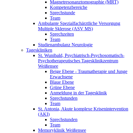
Magnetresonanztomographie (MRT)
Kompetenzbereiche
Sprechstunde
Team
Ambulante Spezialfachärztliche Versorgung
Multiple Sklerose (ASV MS)
Sprechzeiten
Team
Studienambulanz Neurologie
Tageskliniken
St. Wunibald, Psychiatrisch-Psychosomatisch-
Psychotherapeutisches Tagesklinikzentrum
Weißensee
Beige Ebene - Traumatherapie und Junge
Erwachsene
Blaue Ebene
Grüne Ebene
Anmeldung in der Tagesklinik
Sprechstunden
Team
St. Antonia, Akute komplexe Krisenintervention
(AKI)
Sprechstunden
Team
Memoryklinik Weißensee