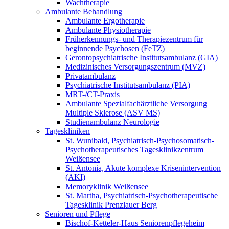
Wachtherapie
Ambulante Behandlung
Ambulante Ergotherapie
Ambulante Physiotherapie
Früherkennungs- und Therapiezentrum für
beginnende Psychosen (FeTZ)
Gerontopsychiatrische Institutsambulanz (GIA)
Medizinisches Versorgungszentrum (MVZ)
Privatambulanz
Psychiatrische Institutsambulanz (PIA)
MRT-/CT-Praxis
Ambulante Spezialfachärztliche Versorgung
Multiple Sklerose (ASV MS)
Studienambulanz Neurologie
Tageskliniken
St. Wunibald, Psychiatrisch-Psychosomatisch-
Psychotherapeutisches Tagesklinikzentrum
Weißensee
St. Antonia, Akute komplexe Krisenintervention
(AKI)
Memoryklinik Weißensee
St. Martha, Psychiatrisch-Psychotherapeutische
Tagesklinik Prenzlauer Berg
Senioren und Pflege
Bischof-Ketteler-Haus Seniorenpflegeheim