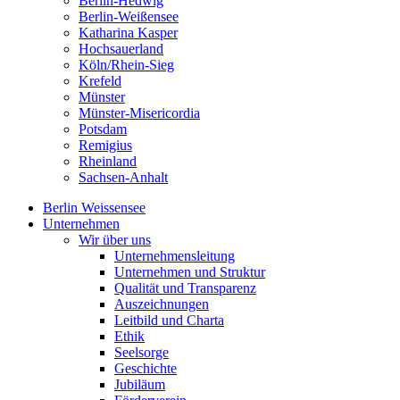
Berlin-Hedwig
Berlin-Weißensee
Katharina Kasper
Hochsauerland
Köln/Rhein-Sieg
Krefeld
Münster
Münster-Misericordia
Potsdam
Remigius
Rheinland
Sachsen-Anhalt
Berlin Weissensee
Unternehmen
Wir über uns
Unternehmensleitung
Unternehmen und Struktur
Qualität und Transparenz
Auszeichnungen
Leitbild und Charta
Ethik
Seelsorge
Geschichte
Jubiläum