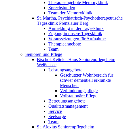
Therapieangebote Memoryklinik
Sprechstunden
Team der Memoryklinik
St. Martha, Psychiatrisch-Psychotherapeutische
Tagesklinik Prenzlauer Berg
Anmeldung in der Tagesklinik
Zugang in unsere Tagesklinik
Voraussetzungen für Aufnahme
Therapieangebote
Team
Senioren und Pflege
Bischof-Ketteler-Haus Seniorenpflegeheim
Weißensee
Leistungsangebote
Geschützter Wohnbereich für
schwer dementiell erkrankte
Menschen
Verhinderungspflege
Vollstationäre Pflege
Betreuungsangebote
Qualitätsmanagement
Service
Seelsorge
Team
St. Alexius Seniorenpflegeheim