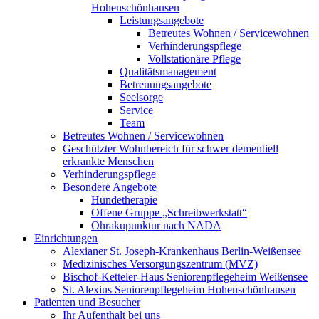
Hohenschönhausen
Leistungsangebote
Betreutes Wohnen / Servicewohnen
Verhinderungspflege
Vollstationäre Pflege
Qualitätsmanagement
Betreuungsangebote
Seelsorge
Service
Team
Betreutes Wohnen / Servicewohnen
Geschützter Wohnbereich für schwer dementiell
erkrankte Menschen
Verhinderungspflege
Besondere Angebote
Hundetherapie
Offene Gruppe „Schreibwerkstatt“
Ohrakupunktur nach NADA
Einrichtungen
Alexianer St. Joseph-Krankenhaus Berlin-Weißensee
Medizinisches Versorgungszentrum (MVZ)
Bischof-Ketteler-Haus Seniorenpflegeheim Weißensee
St. Alexius Seniorenpflegeheim Hohenschönhausen
Patienten und Besucher
Ihr Aufenthalt bei uns