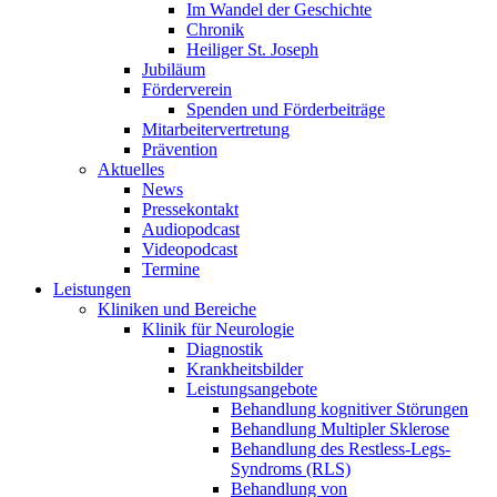
Im Wandel der Geschichte
Chronik
Heiliger St. Joseph
Jubiläum
Förderverein
Spenden und Förderbeiträge
Mitarbeitervertretung
Prävention
Aktuelles
News
Pressekontakt
Audiopodcast
Videopodcast
Termine
Leistungen
Kliniken und Bereiche
Klinik für Neurologie
Diagnostik
Krankheitsbilder
Leistungsangebote
Behandlung kognitiver Störungen
Behandlung Multipler Sklerose
Behandlung des Restless-Legs-
Syndroms (RLS)
Behandlung von