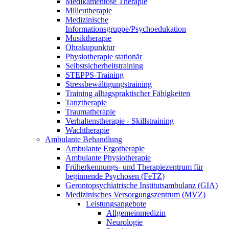
Medikamentöse Therapie
Milieutherapie
Medizinische
Informationsgruppe/Psychoedukation
Musiktherapie
Ohrakupunktur
Physiotherapie stationär
Selbstsicherheitstraining
STEPPS-Training
Stressbewältigungstraining
Training alltagspraktischer Fähigkeiten
Tanztherapie
Traumatherapie
Verhaltenstherapie - Skillstraining
Wachtherapie
Ambulante Behandlung
Ambulante Ergotherapie
Ambulante Physiotherapie
Früherkennungs- und Therapiezentrum für
beginnende Psychosen (FeTZ)
Gerontopsychiatrische Institutsambulanz (GIA)
Medizinisches Versorgungszentrum (MVZ)
Leistungsangebote
Allgemeinmedizin
Neurologie