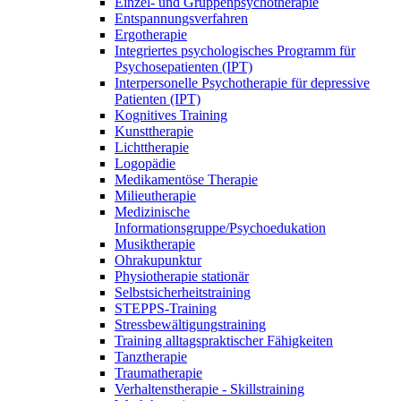
Einzel- und Gruppenpsychotherapie
Entspannungsverfahren
Ergotherapie
Integriertes psychologisches Programm für
Psychosepatienten (IPT)
Interpersonelle Psychotherapie für depressive
Patienten (IPT)
Kognitives Training
Kunsttherapie
Lichttherapie
Logopädie
Medikamentöse Therapie
Milieutherapie
Medizinische
Informationsgruppe/Psychoedukation
Musiktherapie
Ohrakupunktur
Physiotherapie stationär
Selbstsicherheitstraining
STEPPS-Training
Stressbewältigungstraining
Training alltagspraktischer Fähigkeiten
Tanztherapie
Traumatherapie
Verhaltenstherapie - Skillstraining