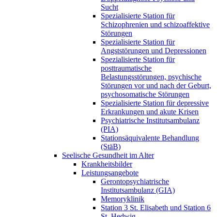
Sucht
Spezialisierte Station für
Schizophrenien und schizoaffektive
Störungen
Spezialisierte Station für
Angststörungen und Depressionen
Spezialisierte Station für
posttraumatische
Belastungsstörungen, psychische
Störungen vor und nach der Geburt,
psychosomatische Störungen
Spezialisierte Station für depressive
Erkrankungen und akute Krisen
Psychiatrische Institutsambulanz
(PIA)
Stationsäquivalente Behandlung
(StäB)
Seelische Gesundheit im Alter
Krankheitsbilder
Leistungsangebote
Gerontopsychiatrische
Institutsambulanz (GIA)
Memoryklinik
Station 3 St. Elisabeth und Station 6
St. Hedwig