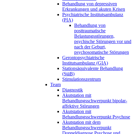
Behandlung von depressiven
Erkrankungen und akuten Krisen
Psychiatrische Institutsambulanz
(PIA)
Behandlung von
posttraumatische
Belastungsstörungen,
psychische Störungen vor und
nach der Geburt,
psychosomatische Störungen
Gerontopsychiatrische
Institutsambulanz (GIA)
Stationsäquivalente Behandlung
(StäB)
Stimulationszentrum
Team
Diagnostik
Akutstation mit
Behandlungsschwerpunkt bipolar-
affektive Störungen
Akutstation mit
Behandlungsschwerpunkt Psychose
Akutstation mit dem
Behandlungsschwerpunkt
Doppeldiagnose Psychose und