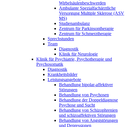
Wirbelsäulenbeschwerden
Ambulante Spezialfachärztliche
Versorgung Multiple Sklerose (ASV
MS)
Studienambulanz
Zentrum für Parkinsontherapie
Zentrum für Schmerztherapie
Sprechstunden
Team
Diagnostik
Klinik für Neurologie
Klinik für Psychiatrie, Psychotherapie und
Psychosomatik
Diagnostik
Krankheitsbilder
Leistungsangebote
Behandlung bipolar-affektiver
Störungen
Behandlung von Psychosen
Behandlung der Doppeldiagnose
Psychose und Sucht
Behandlung von Schizophrenien
und schizoaffektiven Störungen
Behandlung von Angststörungen
und Depressionen