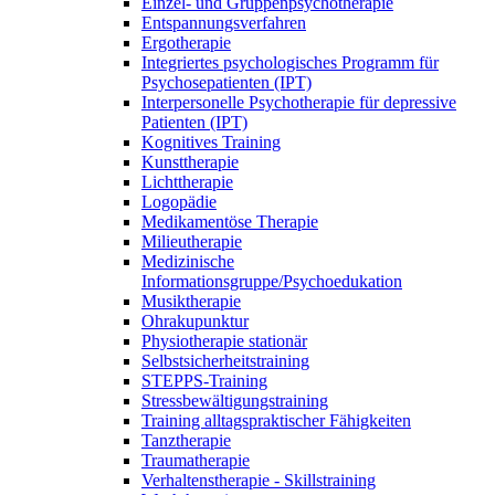
Einzel- und Gruppenpsychotherapie
Entspannungsverfahren
Ergotherapie
Integriertes psychologisches Programm für
Psychosepatienten (IPT)
Interpersonelle Psychotherapie für depressive
Patienten (IPT)
Kognitives Training
Kunsttherapie
Lichttherapie
Logopädie
Medikamentöse Therapie
Milieutherapie
Medizinische
Informationsgruppe/Psychoedukation
Musiktherapie
Ohrakupunktur
Physiotherapie stationär
Selbstsicherheitstraining
STEPPS-Training
Stressbewältigungstraining
Training alltagspraktischer Fähigkeiten
Tanztherapie
Traumatherapie
Verhaltenstherapie - Skillstraining