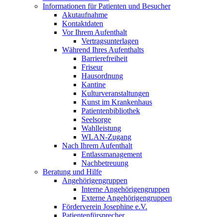
Informationen für Patienten und Besucher
Akutaufnahme
Kontaktdaten
Vor Ihrem Aufenthalt
Vertragsunterlagen
Während Ihres Aufenthalts
Barrierefreiheit
Friseur
Hausordnung
Kantine
Kulturveranstaltungen
Kunst im Krankenhaus
Patientenbibliothek
Seelsorge
Wahlleistung
WLAN-Zugang
Nach Ihrem Aufenthalt
Entlassmanagement
Nachbetreuung
Beratung und Hilfe
Angehörigengruppen
Interne Angehörigengruppen
Externe Angehörigengruppen
Förderverein Josephine e.V.
Patientenfürsprecher