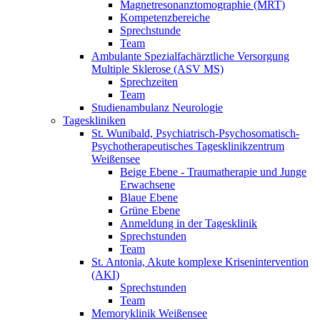
Magnetresonanztomographie (MRT)
Kompetenzbereiche
Sprechstunde
Team
Ambulante Spezialfachärztliche Versorgung
Multiple Sklerose (ASV MS)
Sprechzeiten
Team
Studienambulanz Neurologie
Tageskliniken
St. Wunibald, Psychiatrisch-Psychosomatisch-
Psychotherapeutisches Tagesklinikzentrum
Weißensee
Beige Ebene - Traumatherapie und Junge
Erwachsene
Blaue Ebene
Grüne Ebene
Anmeldung in der Tagesklinik
Sprechstunden
Team
St. Antonia, Akute komplexe Krisenintervention
(AKI)
Sprechstunden
Team
Memoryklinik Weißensee