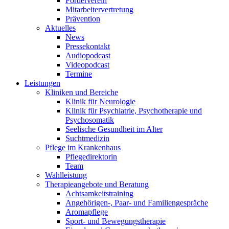
Förderverein
Mitarbeitervertretung
Prävention
Aktuelles
News
Pressekontakt
Audiopodcast
Videopodcast
Termine
Leistungen
Kliniken und Bereiche
Klinik für Neurologie
Klinik für Psychiatrie, Psychotherapie und
Psychosomatik
Seelische Gesundheit im Alter
Suchtmedizin
Pflege im Krankenhaus
Pflegedirektorin
Team
Wahlleistung
Therapieangebote und Beratung
Achtsamkeitstraining
Angehörigen-, Paar- und Familiengespräche
Aromapflege
Sport- und Bewegungstherapie