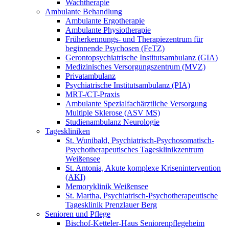
Wachtherapie
Ambulante Behandlung
Ambulante Ergotherapie
Ambulante Physiotherapie
Früherkennungs- und Therapiezentrum für
beginnende Psychosen (FeTZ)
Gerontopsychiatrische Institutsambulanz (GIA)
Medizinisches Versorgungszentrum (MVZ)
Privatambulanz
Psychiatrische Institutsambulanz (PIA)
MRT-/CT-Praxis
Ambulante Spezialfachärztliche Versorgung
Multiple Sklerose (ASV MS)
Studienambulanz Neurologie
Tageskliniken
St. Wunibald, Psychiatrisch-Psychosomatisch-
Psychotherapeutisches Tagesklinikzentrum
Weißensee
St. Antonia, Akute komplexe Krisenintervention
(AKI)
Memoryklinik Weißensee
St. Martha, Psychiatrisch-Psychotherapeutische
Tagesklinik Prenzlauer Berg
Senioren und Pflege
Bischof-Ketteler-Haus Seniorenpflegeheim