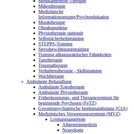
Medikamentöse Therapie
Milieutherapie
Medizinische
Informationsgruppe/Psychoedukation
Musiktherapie
Ohrakupunktur
Physiotherapie stationär
Selbstsicherheitstraining
STEPPS-Training
Stressbewältigungstraining
Training alltagspraktischer Fähigkeiten
Tanztherapie
Traumatherapie
Verhaltenstherapie - Skillstraining
Wachtherapie
Ambulante Behandlung
Ambulante Ergotherapie
Ambulante Physiotherapie
Früherkennungs- und Therapiezentrum für
beginnende Psychosen (FeTZ)
Gerontopsychiatrische Institutsambulanz (GIA)
Medizinisches Versorgungszentrum (MVZ)
Leistungsangebote
Allgemeinmedizin
Neurologie