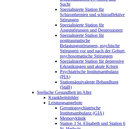
Sucht
Spezialisierte Station für
Schizophrenien und schizoaffektive
Störungen
Spezialisierte Station für
Angststörungen und Depressionen
Spezialisierte Station für
posttraumatische
Belastungsstörungen, psychische
Störungen vor und nach der Geburt,
psychosomatische Störungen
Spezialisierte Station für depressive
Erkrankungen und akute Krisen
Psychiatrische Institutsambulanz
(PIA)
Stationsäquivalente Behandlung
(StäB)
Seelische Gesundheit im Alter
Krankheitsbilder
Leistungsangebote
Gerontopsychiatrische
Institutsambulanz (GIA)
Memoryklinik
Station 3 St. Elisabeth und Station 6
St. Hedwig