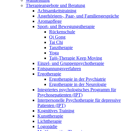
Wahlleistung
Therapieangebote und Beratung
Achtsamkeitstraining
Angehörigen-, Paar- und Familiengespräche
Aromapflege
Sport- und Bewegungstherapie
Rückenschule
Qi Gong
Tai Chi
Tanztherapie
Yoga
Taiji-Therapie Keep Moving
Einzel- und Gruppenpsychotherapie
Entspannungsverfahren
Ergotherapie
Ergotherapie in der Psychiatrie
Ergotherapie in der Neurologie
Integriertes psychologisches Programm für
Psychosepatienten (IPT)
Interpersonelle Psychotherapie für depressive
Patienten (IPT)
Kognitives Training
Kunsttherapie
Lichttherapie
Logopädie