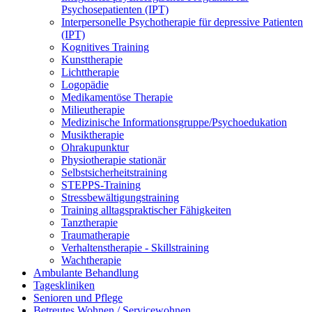
Psychosepatienten (IPT)
Interpersonelle Psychotherapie für depressive Patienten
(IPT)
Kognitives Training
Kunsttherapie
Lichttherapie
Logopädie
Medikamentöse Therapie
Milieutherapie
Medizinische Informationsgruppe/Psychoedukation
Musiktherapie
Ohrakupunktur
Physiotherapie stationär
Selbstsicherheitstraining
STEPPS-Training
Stressbewältigungstraining
Training alltagspraktischer Fähigkeiten
Tanztherapie
Traumatherapie
Verhaltenstherapie - Skillstraining
Wachtherapie
Ambulante Behandlung
Tageskliniken
Senioren und Pflege
Betreutes Wohnen / Servicewohnen