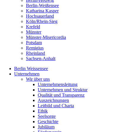
Berlin-Hedwig
Berlin-Weißensee
Katharina Kasper
Hochsauerland
Köln/Rhein-Sieg
Krefeld
Münster
Münster-Misericordia
Potsdam
Remigius
Rheinland
Sachsen-Anhalt
Berlin Weissensee
Unternehmen
Wir über uns
Unternehmensleitung
Unternehmen und Struktur
Qualität und Transparenz
Auszeichnungen
Leitbild und Charta
Ethik
Seelsorge
Geschichte
Jubiläum