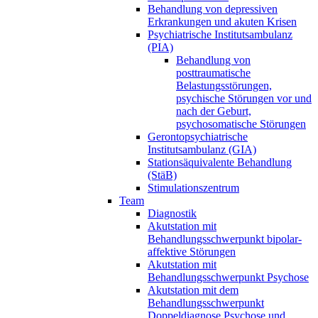
Behandlung von depressiven
Erkrankungen und akuten Krisen
Psychiatrische Institutsambulanz
(PIA)
Behandlung von
posttraumatische
Belastungsstörungen,
psychische Störungen vor und
nach der Geburt,
psychosomatische Störungen
Gerontopsychiatrische
Institutsambulanz (GIA)
Stationsäquivalente Behandlung
(StäB)
Stimulationszentrum
Team
Diagnostik
Akutstation mit
Behandlungsschwerpunkt bipolar-
affektive Störungen
Akutstation mit
Behandlungsschwerpunkt Psychose
Akutstation mit dem
Behandlungsschwerpunkt
Doppeldiagnose Psychose und