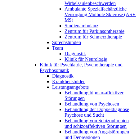
Wirbelsäulenbeschwerden
Ambulante Spezialfachärztliche
Versorgung Multiple Sklerose (ASV
MS)
Studienambulanz
Zentrum für Parkinsontherapie
Zentrum für Schmerztherapie
Sprechstunden
Team
Diagnostik
Klinik für Neurologie
Klinik für Psychiatrie, Psychotherapie und
Psychosomatik
Diagnostik
Krankheitsbilder
Leistungsangebote
Behandlung bipolar-affektiver
Störungen
Behandlung von Psychosen
Behandlung der Doppeldiagnose
Psychose und Sucht
Behandlung von Schizophrenien
und schizoaffektiven Störungen
Behandlung von Angststörungen
und Depressionen