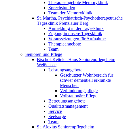
Therapieangebote Memoryklinik
Sprechstunden
Team der Memoryklinik
St. Martha, Psychiatrisch-Psychotherapeutische
Tagesklinik Prenzlauer Berg
Anmeldung in der Tagesklinik
Zugang in unsere Tagesklinik
Voraussetzungen für Aufnahme
Therapieangebote
Team
Senioren und Pflege
Bischof-Ketteler-Haus Seniorenpflegeheim
Weißensee
Leistungsangebote
Geschützter Wohnbereich für
schwer dementiell erkrankte
Menschen
Verhinderungspflege
Vollstationäre Pflege
Betreuungsangebote
Qualitätsmanagement
Service
Seelsorge
Team
St. Alexius Seniorenpflegeheim