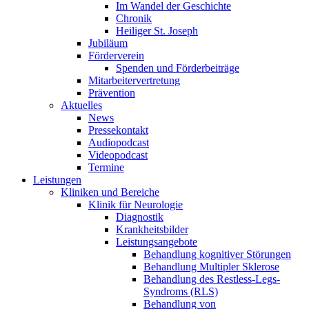
Im Wandel der Geschichte
Chronik
Heiliger St. Joseph
Jubiläum
Förderverein
Spenden und Förderbeiträge
Mitarbeitervertretung
Prävention
Aktuelles
News
Pressekontakt
Audiopodcast
Videopodcast
Termine
Leistungen
Kliniken und Bereiche
Klinik für Neurologie
Diagnostik
Krankheitsbilder
Leistungsangebote
Behandlung kognitiver Störungen
Behandlung Multipler Sklerose
Behandlung des Restless-Legs-
Syndroms (RLS)
Behandlung von