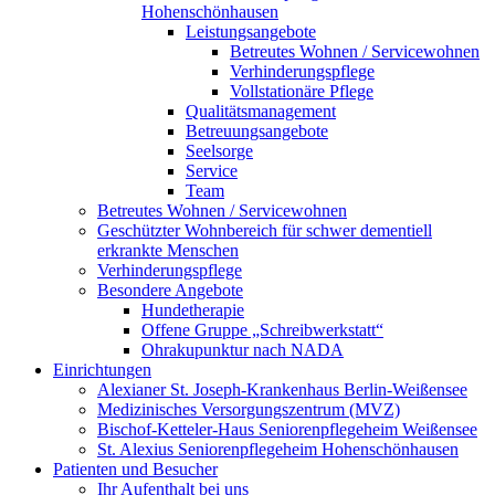
Hohenschönhausen
Leistungsangebote
Betreutes Wohnen / Servicewohnen
Verhinderungspflege
Vollstationäre Pflege
Qualitätsmanagement
Betreuungsangebote
Seelsorge
Service
Team
Betreutes Wohnen / Servicewohnen
Geschützter Wohnbereich für schwer dementiell
erkrankte Menschen
Verhinderungspflege
Besondere Angebote
Hundetherapie
Offene Gruppe „Schreibwerkstatt“
Ohrakupunktur nach NADA
Einrichtungen
Alexianer St. Joseph-Krankenhaus Berlin-Weißensee
Medizinisches Versorgungszentrum (MVZ)
Bischof-Ketteler-Haus Seniorenpflegeheim Weißensee
St. Alexius Seniorenpflegeheim Hohenschönhausen
Patienten und Besucher
Ihr Aufenthalt bei uns