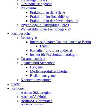
Gesundheitsangebote
Praktikum
Praktikum in der Pflege
Praktikum im Sozialdienst
Praktikum in der Psychotherapie
Psychologe in Ausbildung (PIA)
Weiterbildung zur Fachpflegekraft
Fachbesucher
Leistungen
Interdisziplinärer Trauma Jour fixe Berlin
Team
Konsiliar- und Liaisondienst
Institut für Psychotraumatologie
Zusammenarbeit
Qualität und Sicherheit
Hygiene
Medizinproduktesicherheit
Risikomanagement
Kooperationspartner
Suche
Regionen
Aachen Städteregion
Aachen/ViaNobis
Berlin-St. Gertrauden