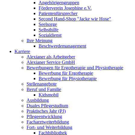
Angehörigengruppen
Förderverein Josephine e.V.
Patientenfürsprecher
Second Hand-Shop "Jacke wie Hose"
Seelsorge
Selbsthilfe
Sozialdienst
Ihre Meinung
Beschwerdemanagement
Karriere
Alexianer als Arbeitgeber
Alexianer Service GmbH
Bewerbungen für Ergotherapie und Physiotherapie
Bewerbung für Ergotherapie
Bewerbung für Physiotherapie
Stellenangebote
Beruf und Familie
Kidsmobil
Ausbildung
Duales Pflegestudium
Praktisches Jahr (PJ)
Pflegeentwicklung
Facharztweiterbildung
Fort- und Weiterbildung
Fachbibliothek