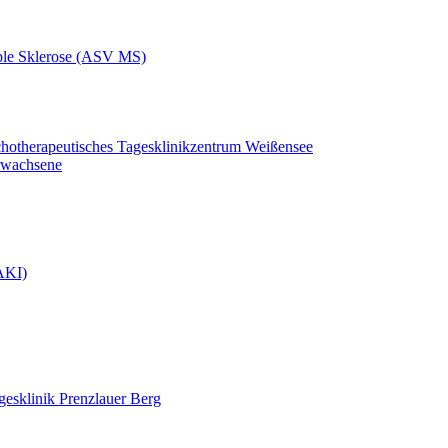
iple Sklerose (ASV MS)
chotherapeutisches Tagesklinikzentrum Weißensee
rwachsene
(AKI)
gesklinik Prenzlauer Berg