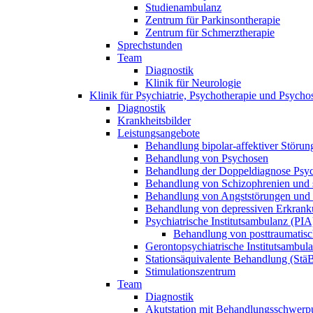
Studienambulanz
Zentrum für Parkinsontherapie
Zentrum für Schmerztherapie
Sprechstunden
Team
Diagnostik
Klinik für Neurologie
Klinik für Psychiatrie, Psychotherapie und Psych
Diagnostik
Krankheitsbilder
Leistungsangebote
Behandlung bipolar-affektiver Störun
Behandlung von Psychosen
Behandlung der Doppeldiagnose Psy
Behandlung von Schizophrenien und s
Behandlung von Angststörungen und
Behandlung von depressiven Erkrank
Psychiatrische Institutsambulanz (PIA
Behandlung von posttraumatisc
Gerontopsychiatrische Institutsambul
Stationsäquivalente Behandlung (Stä
Stimulationszentrum
Team
Diagnostik
Akutstation mit Behandlungsschwerpu