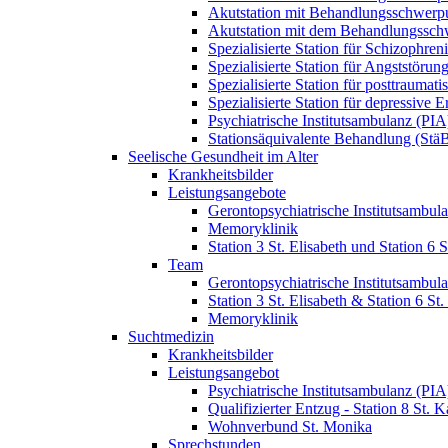
Akutstation mit Behandlungsschwerp
Akutstation mit dem Behandlungssch
Spezialisierte Station für Schizophre
Spezialisierte Station für Angststöru
Spezialisierte Station für posttraum
Spezialisierte Station für depressive
Psychiatrische Institutsambulanz (PIA
Stationsäquivalente Behandlung (Stä
Seelische Gesundheit im Alter
Krankheitsbilder
Leistungsangebote
Gerontopsychiatrische Institutsambul
Memoryklinik
Station 3 St. Elisabeth und Station 6 
Team
Gerontopsychiatrische Institutsambul
Station 3 St. Elisabeth & Station 6 S
Memoryklinik
Suchtmedizin
Krankheitsbilder
Leistungsangebot
Psychiatrische Institutsambulanz (PIA
Qualifizierter Entzug - Station 8 St. K
Wohnverbund St. Monika
Sprechstunden