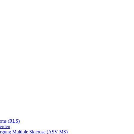
roms (RLS)
erden
orgung Multiple Sklerose (ASV MS)