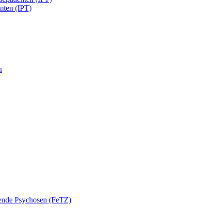
enten (IPT)
n
nende Psychosen (FeTZ)