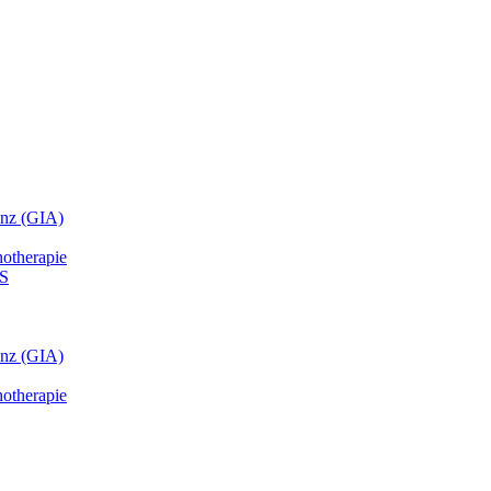
anz (GIA)
hotherapie
HS
anz (GIA)
hotherapie