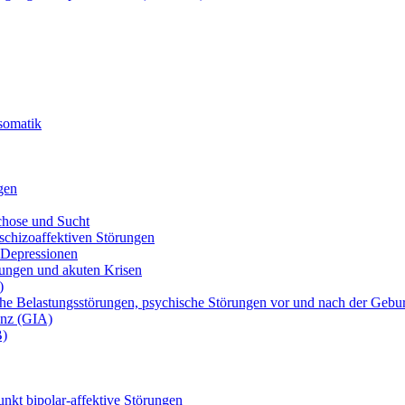
osomatik
gen
chose und Sucht
chizoaffektiven Störungen
 Depressionen
ungen und akuten Krisen
)
he Belastungsstörungen, psychische Störungen vor und nach der Gebu
anz (GIA)
B)
nkt bipolar-affektive Störungen