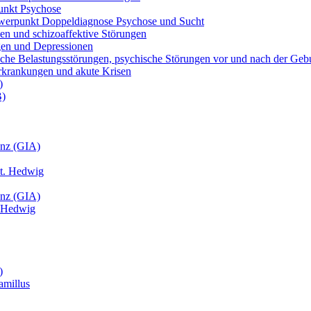
unkt Psychose
werpunkt Doppeldiagnose Psychose und Sucht
nien und schizoaffektive Störungen
ngen und Depressionen
atische Belastungsstörungen, psychische Störungen vor und nach der Ge
 Erkrankungen und akute Krisen
)
B)
anz (GIA)
St. Hedwig
anz (GIA)
t. Hedwig
)
amillus