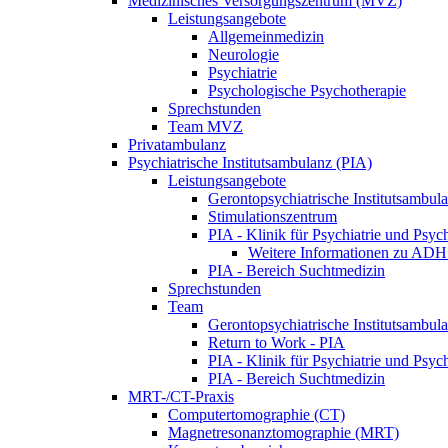
Medizinisches Versorgungszentrum (MVZ)
Leistungsangebote
Allgemeinmedizin
Neurologie
Psychiatrie
Psychologische Psychotherapie
Sprechstunden
Team MVZ
Privatambulanz
Psychiatrische Institutsambulanz (PIA)
Leistungsangebote
Gerontopsychiatrische Institutsambul
Stimulationszentrum
PIA - Klinik für Psychiatrie und Psyc
Weitere Informationen zu AD
PIA - Bereich Suchtmedizin
Sprechstunden
Team
Gerontopsychiatrische Institutsambul
Return to Work - PIA
PIA - Klinik für Psychiatrie und Psyc
PIA - Bereich Suchtmedizin
MRT-/CT-Praxis
Computertomographie (CT)
Magnetresonanztomographie (MRT)