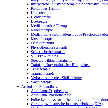
Interpersonelle Psychotherapie für depressive Pati
Kognitives Training
Kunsttherapie
Lichttherapie
Logopädie
Medikamentöse Therapie
Milieutherapie
Medizinische Informationsgruppe/Psychoedukatio
Musiktherapie
Ohrakupunktur
Physiotherapie stationär
Selbstsicherheitstraining
STEPPS-Training
Stressbewältigungstraining
Training alltagspraktischer Fähigkeiten
Tanztherapie
Traumatherapie
Verhaltenstherapie - Skillstraining
Wachtherapie
Ambulante Behandlung
Ambulante Ergotherapie
Ambulante Physiotherapie
Früherkennungs- und Therapiezentrum für begin
Gerontopsychiatrische Institutsambulanz (GIA)