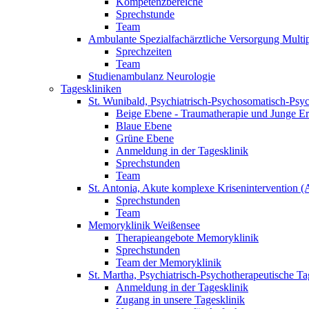
Kompetenzbereiche
Sprechstunde
Team
Ambulante Spezialfachärztliche Versorgung Mult
Sprechzeiten
Team
Studienambulanz Neurologie
Tageskliniken
St. Wunibald, Psychiatrisch-Psychosomatisch-Psy
Beige Ebene - Traumatherapie und Junge E
Blaue Ebene
Grüne Ebene
Anmeldung in der Tagesklinik
Sprechstunden
Team
St. Antonia, Akute komplexe Krisenintervention 
Sprechstunden
Team
Memoryklinik Weißensee
Therapieangebote Memoryklinik
Sprechstunden
Team der Memoryklinik
St. Martha, Psychiatrisch-Psychotherapeutische Ta
Anmeldung in der Tagesklinik
Zugang in unsere Tagesklinik