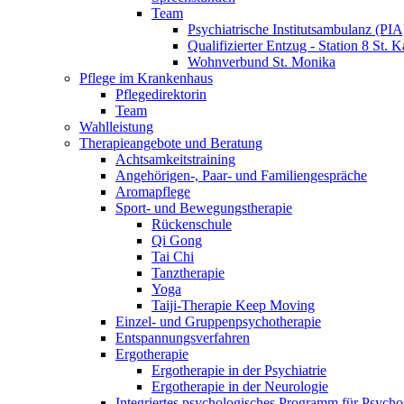
Team
Psychiatrische Institutsambulanz (PIA
Qualifizierter Entzug - Station 8 St. K
Wohnverbund St. Monika
Pflege im Krankenhaus
Pflegedirektorin
Team
Wahlleistung
Therapieangebote und Beratung
Achtsamkeitstraining
Angehörigen-, Paar- und Familiengespräche
Aromapflege
Sport- und Bewegungstherapie
Rückenschule
Qi Gong
Tai Chi
Tanztherapie
Yoga
Taiji-Therapie Keep Moving
Einzel- und Gruppenpsychotherapie
Entspannungsverfahren
Ergotherapie
Ergotherapie in der Psychiatrie
Ergotherapie in der Neurologie
Integriertes psychologisches Programm für Psycho