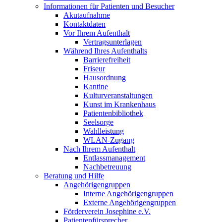
Informationen für Patienten und Besucher
Akutaufnahme
Kontaktdaten
Vor Ihrem Aufenthalt
Vertragsunterlagen
Während Ihres Aufenthalts
Barrierefreiheit
Friseur
Hausordnung
Kantine
Kulturveranstaltungen
Kunst im Krankenhaus
Patientenbibliothek
Seelsorge
Wahlleistung
WLAN-Zugang
Nach Ihrem Aufenthalt
Entlassmanagement
Nachbetreuung
Beratung und Hilfe
Angehörigengruppen
Interne Angehörigengruppen
Externe Angehörigengruppen
Förderverein Josephine e.V.
Patientenfürsprecher