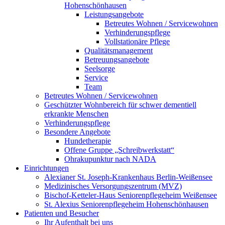
Hohenschönhausen
Leistungsangebote
Betreutes Wohnen / Servicewohnen
Verhinderungspflege
Vollstationäre Pflege
Qualitätsmanagement
Betreuungsangebote
Seelsorge
Service
Team
Betreutes Wohnen / Servicewohnen
Geschützter Wohnbereich für schwer dementiell
erkrankte Menschen
Verhinderungspflege
Besondere Angebote
Hundetherapie
Offene Gruppe „Schreibwerkstatt“
Ohrakupunktur nach NADA
Einrichtungen
Alexianer St. Joseph-Krankenhaus Berlin-Weißensee
Medizinisches Versorgungszentrum (MVZ)
Bischof-Ketteler-Haus Seniorenpflegeheim Weißensee
St. Alexius Seniorenpflegeheim Hohenschönhausen
Patienten und Besucher
Ihr Aufenthalt bei uns