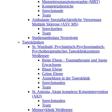
Magnetresonanztomographie (MRT)
Kompetenzbereiche
Sprechstunde
Team
Ambulante Spezialfachärztliche Versorgung
Multiple Sklerose (ASV MS)
Sprechzeiten
Team
Studienambulanz Neurologie
Tageskliniken
St. Wunibald, Psychiatrisch-Psychosomatisch-
Psychotherapeutisches Tagesklinikzentrum
Weißensee
Beige Ebene - Traumatherapie und Junge
Erwachsene
Blaue Ebene
Grüne Ebene
Anmeldung in der Tagesklinik
Sprechstunden
Team
St. Antonia, Akute komplexe Krisenintervention
(AKI)
Sprechstunden
Team
Memoryklinik Weißensee