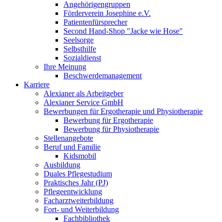
Angehörigengruppen
Förderverein Josephine e.V.
Patientenfürsprecher
Second Hand-Shop "Jacke wie Hose"
Seelsorge
Selbsthilfe
Sozialdienst
Ihre Meinung
Beschwerdemanagement
Karriere
Alexianer als Arbeitgeber
Alexianer Service GmbH
Bewerbungen für Ergotherapie und Physiotherapie
Bewerbung für Ergotherapie
Bewerbung für Physiotherapie
Stellenangebote
Beruf und Familie
Kidsmobil
Ausbildung
Duales Pflegestudium
Praktisches Jahr (PJ)
Pflegeentwicklung
Facharztweiterbildung
Fort- und Weiterbildung
Fachbibliothek