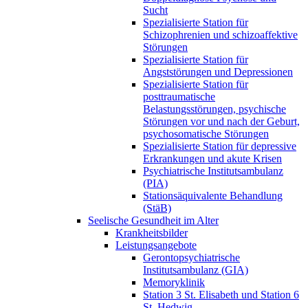
Sucht
Spezialisierte Station für
Schizophrenien und schizoaffektive
Störungen
Spezialisierte Station für
Angststörungen und Depressionen
Spezialisierte Station für
posttraumatische
Belastungsstörungen, psychische
Störungen vor und nach der Geburt,
psychosomatische Störungen
Spezialisierte Station für depressive
Erkrankungen und akute Krisen
Psychiatrische Institutsambulanz
(PIA)
Stationsäquivalente Behandlung
(StäB)
Seelische Gesundheit im Alter
Krankheitsbilder
Leistungsangebote
Gerontopsychiatrische
Institutsambulanz (GIA)
Memoryklinik
Station 3 St. Elisabeth und Station 6
St. Hedwig