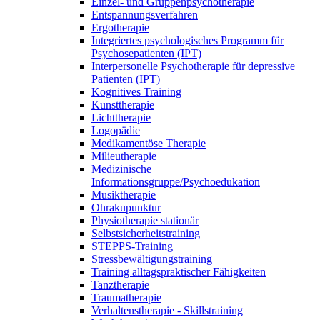
Einzel- und Gruppenpsychotherapie
Entspannungsverfahren
Ergotherapie
Integriertes psychologisches Programm für
Psychosepatienten (IPT)
Interpersonelle Psychotherapie für depressive
Patienten (IPT)
Kognitives Training
Kunsttherapie
Lichttherapie
Logopädie
Medikamentöse Therapie
Milieutherapie
Medizinische
Informationsgruppe/Psychoedukation
Musiktherapie
Ohrakupunktur
Physiotherapie stationär
Selbstsicherheitstraining
STEPPS-Training
Stressbewältigungstraining
Training alltagspraktischer Fähigkeiten
Tanztherapie
Traumatherapie
Verhaltenstherapie - Skillstraining