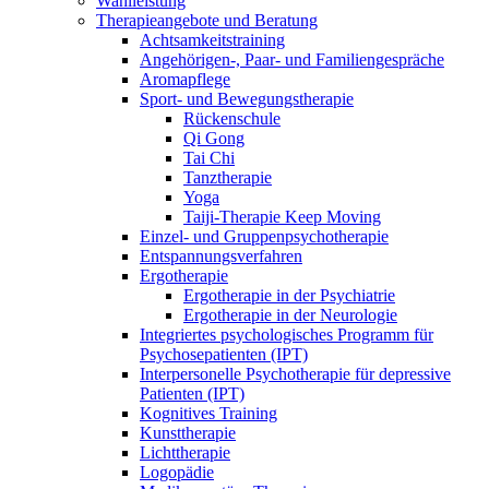
Wahlleistung
Therapieangebote und Beratung
Achtsamkeitstraining
Angehörigen-, Paar- und Familiengespräche
Aromapflege
Sport- und Bewegungstherapie
Rückenschule
Qi Gong
Tai Chi
Tanztherapie
Yoga
Taiji-Therapie Keep Moving
Einzel- und Gruppenpsychotherapie
Entspannungsverfahren
Ergotherapie
Ergotherapie in der Psychiatrie
Ergotherapie in der Neurologie
Integriertes psychologisches Programm für
Psychosepatienten (IPT)
Interpersonelle Psychotherapie für depressive
Patienten (IPT)
Kognitives Training
Kunsttherapie
Lichttherapie
Logopädie