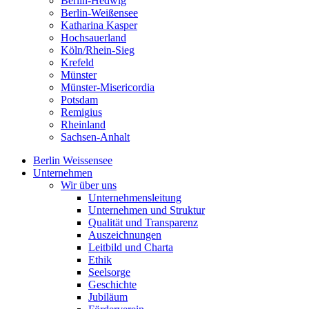
Berlin-Hedwig
Berlin-Weißensee
Katharina Kasper
Hochsauerland
Köln/Rhein-Sieg
Krefeld
Münster
Münster-Misericordia
Potsdam
Remigius
Rheinland
Sachsen-Anhalt
Berlin Weissensee
Unternehmen
Wir über uns
Unternehmensleitung
Unternehmen und Struktur
Qualität und Transparenz
Auszeichnungen
Leitbild und Charta
Ethik
Seelsorge
Geschichte
Jubiläum