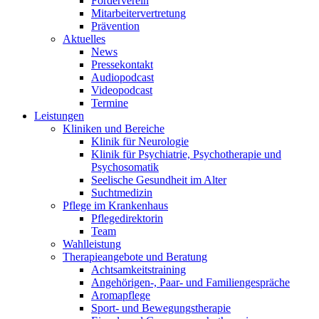
Förderverein
Mitarbeitervertretung
Prävention
Aktuelles
News
Pressekontakt
Audiopodcast
Videopodcast
Termine
Leistungen
Kliniken und Bereiche
Klinik für Neurologie
Klinik für Psychiatrie, Psychotherapie und
Psychosomatik
Seelische Gesundheit im Alter
Suchtmedizin
Pflege im Krankenhaus
Pflegedirektorin
Team
Wahlleistung
Therapieangebote und Beratung
Achtsamkeitstraining
Angehörigen-, Paar- und Familiengespräche
Aromapflege
Sport- und Bewegungstherapie