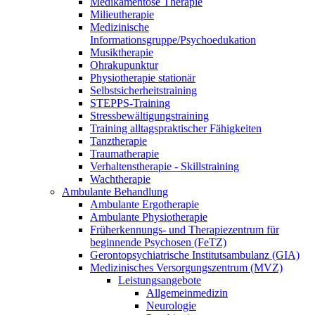
Medikamentöse Therapie
Milieutherapie
Medizinische
Informationsgruppe/Psychoedukation
Musiktherapie
Ohrakupunktur
Physiotherapie stationär
Selbstsicherheitstraining
STEPPS-Training
Stressbewältigungstraining
Training alltagspraktischer Fähigkeiten
Tanztherapie
Traumatherapie
Verhaltenstherapie - Skillstraining
Wachtherapie
Ambulante Behandlung
Ambulante Ergotherapie
Ambulante Physiotherapie
Früherkennungs- und Therapiezentrum für
beginnende Psychosen (FeTZ)
Gerontopsychiatrische Institutsambulanz (GIA)
Medizinisches Versorgungszentrum (MVZ)
Leistungsangebote
Allgemeinmedizin
Neurologie