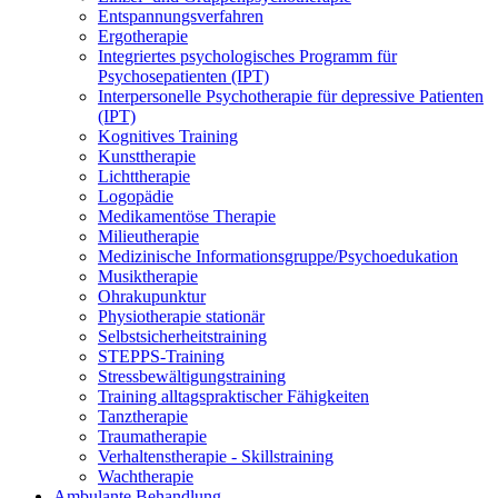
Entspannungsverfahren
Ergotherapie
Integriertes psychologisches Programm für
Psychosepatienten (IPT)
Interpersonelle Psychotherapie für depressive Patienten
(IPT)
Kognitives Training
Kunsttherapie
Lichttherapie
Logopädie
Medikamentöse Therapie
Milieutherapie
Medizinische Informationsgruppe/Psychoedukation
Musiktherapie
Ohrakupunktur
Physiotherapie stationär
Selbstsicherheitstraining
STEPPS-Training
Stressbewältigungstraining
Training alltagspraktischer Fähigkeiten
Tanztherapie
Traumatherapie
Verhaltenstherapie - Skillstraining
Wachtherapie
Ambulante Behandlung