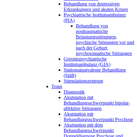
Behandlung von depressiven
Erkrankungen und akuten Krisen
Psychiatrische Institutsambulanz
(PIA)
Behandlung von
posttraumatische
Belastungsstörungen,
psychische Störungen vor und
nach der Geburt,
psychosomatische Störungen
Gerontopsychiatrische
Institutsambulanz (GIA)
Stationsäquivalente Behandlung
(StäB)
Stimulationszentrum
Team
Diagnostik
Akutstation mit
Behandlungsschwerpunkt bipolar-
affektive Störungen
Akutstation mit
Behandlungsschwerpunkt Psychose
Akutstation mit dem
Behandlungsschwerpunkt
Doppeldiagnose Psychose und