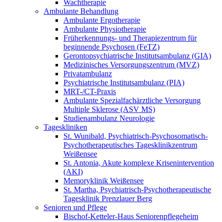
Wachtherapie
Ambulante Behandlung
Ambulante Ergotherapie
Ambulante Physiotherapie
Früherkennungs- und Therapiezentrum für
beginnende Psychosen (FeTZ)
Gerontopsychiatrische Institutsambulanz (GIA)
Medizinisches Versorgungszentrum (MVZ)
Privatambulanz
Psychiatrische Institutsambulanz (PIA)
MRT-/CT-Praxis
Ambulante Spezialfachärztliche Versorgung
Multiple Sklerose (ASV MS)
Studienambulanz Neurologie
Tageskliniken
St. Wunibald, Psychiatrisch-Psychosomatisch-
Psychotherapeutisches Tagesklinikzentrum
Weißensee
St. Antonia, Akute komplexe Krisenintervention
(AKI)
Memoryklinik Weißensee
St. Martha, Psychiatrisch-Psychotherapeutische
Tagesklinik Prenzlauer Berg
Senioren und Pflege
Bischof-Ketteler-Haus Seniorenpflegeheim