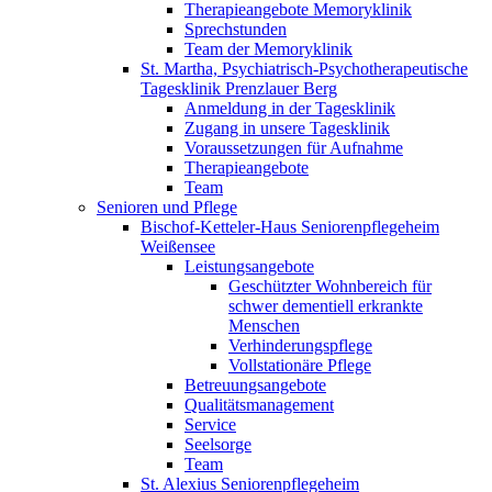
Therapieangebote Memoryklinik
Sprechstunden
Team der Memoryklinik
St. Martha, Psychiatrisch-Psychotherapeutische
Tagesklinik Prenzlauer Berg
Anmeldung in der Tagesklinik
Zugang in unsere Tagesklinik
Voraussetzungen für Aufnahme
Therapieangebote
Team
Senioren und Pflege
Bischof-Ketteler-Haus Seniorenpflegeheim
Weißensee
Leistungsangebote
Geschützter Wohnbereich für
schwer dementiell erkrankte
Menschen
Verhinderungspflege
Vollstationäre Pflege
Betreuungsangebote
Qualitätsmanagement
Service
Seelsorge
Team
St. Alexius Seniorenpflegeheim