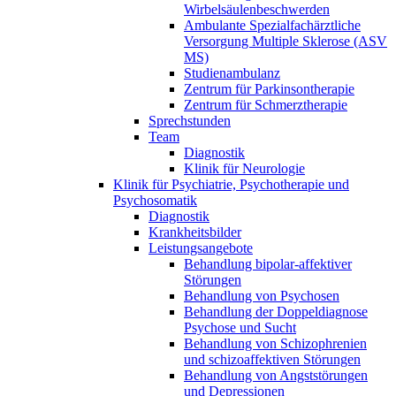
Wirbelsäulenbeschwerden
Ambulante Spezialfachärztliche
Versorgung Multiple Sklerose (ASV
MS)
Studienambulanz
Zentrum für Parkinsontherapie
Zentrum für Schmerztherapie
Sprechstunden
Team
Diagnostik
Klinik für Neurologie
Klinik für Psychiatrie, Psychotherapie und
Psychosomatik
Diagnostik
Krankheitsbilder
Leistungsangebote
Behandlung bipolar-affektiver
Störungen
Behandlung von Psychosen
Behandlung der Doppeldiagnose
Psychose und Sucht
Behandlung von Schizophrenien
und schizoaffektiven Störungen
Behandlung von Angststörungen
und Depressionen