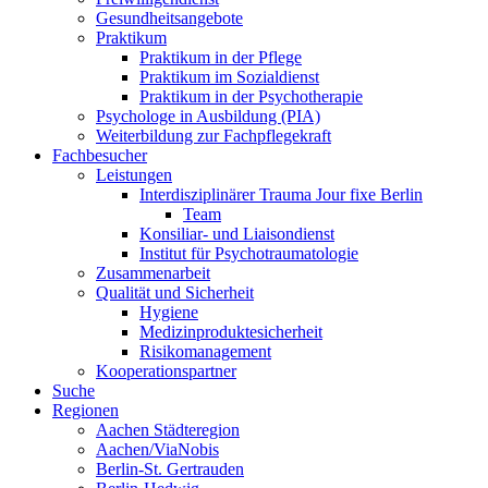
Gesundheitsangebote
Praktikum
Praktikum in der Pflege
Praktikum im Sozialdienst
Praktikum in der Psychotherapie
Psychologe in Ausbildung (PIA)
Weiterbildung zur Fachpflegekraft
Fachbesucher
Leistungen
Interdisziplinärer Trauma Jour fixe Berlin
Team
Konsiliar- und Liaisondienst
Institut für Psychotraumatologie
Zusammenarbeit
Qualität und Sicherheit
Hygiene
Medizinproduktesicherheit
Risikomanagement
Kooperationspartner
Suche
Regionen
Aachen Städteregion
Aachen/ViaNobis
Berlin-St. Gertrauden