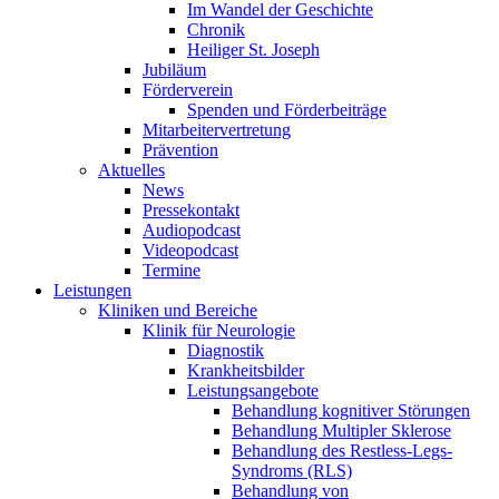
Im Wandel der Geschichte
Chronik
Heiliger St. Joseph
Jubiläum
Förderverein
Spenden und Förderbeiträge
Mitarbeitervertretung
Prävention
Aktuelles
News
Pressekontakt
Audiopodcast
Videopodcast
Termine
Leistungen
Kliniken und Bereiche
Klinik für Neurologie
Diagnostik
Krankheitsbilder
Leistungsangebote
Behandlung kognitiver Störungen
Behandlung Multipler Sklerose
Behandlung des Restless-Legs-
Syndroms (RLS)
Behandlung von