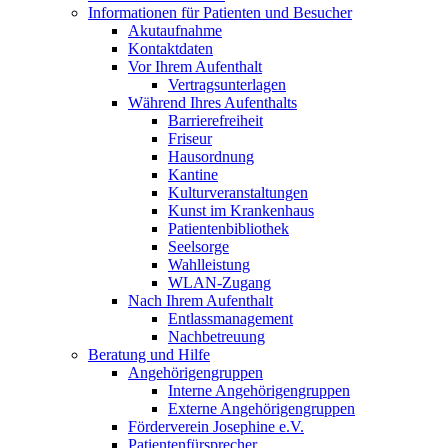
Informationen für Patienten und Besucher
Akutaufnahme
Kontaktdaten
Vor Ihrem Aufenthalt
Vertragsunterlagen
Während Ihres Aufenthalts
Barrierefreiheit
Friseur
Hausordnung
Kantine
Kulturveranstaltungen
Kunst im Krankenhaus
Patientenbibliothek
Seelsorge
Wahlleistung
WLAN-Zugang
Nach Ihrem Aufenthalt
Entlassmanagement
Nachbetreuung
Beratung und Hilfe
Angehörigengruppen
Interne Angehörigengruppen
Externe Angehörigengruppen
Förderverein Josephine e.V.
Patientenfürsprecher