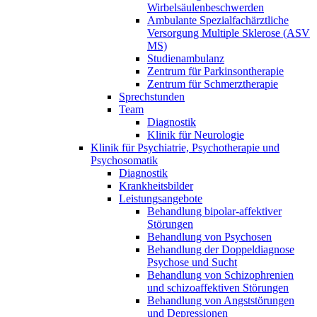
Wirbelsäulenbeschwerden
Ambulante Spezialfachärztliche
Versorgung Multiple Sklerose (ASV
MS)
Studienambulanz
Zentrum für Parkinsontherapie
Zentrum für Schmerztherapie
Sprechstunden
Team
Diagnostik
Klinik für Neurologie
Klinik für Psychiatrie, Psychotherapie und
Psychosomatik
Diagnostik
Krankheitsbilder
Leistungsangebote
Behandlung bipolar-affektiver
Störungen
Behandlung von Psychosen
Behandlung der Doppeldiagnose
Psychose und Sucht
Behandlung von Schizophrenien
und schizoaffektiven Störungen
Behandlung von Angststörungen
und Depressionen