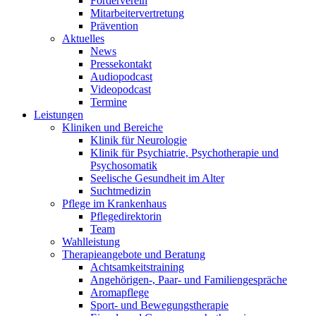
Förderverein
Mitarbeitervertretung
Prävention
Aktuelles
News
Pressekontakt
Audiopodcast
Videopodcast
Termine
Leistungen
Kliniken und Bereiche
Klinik für Neurologie
Klinik für Psychiatrie, Psychotherapie und
Psychosomatik
Seelische Gesundheit im Alter
Suchtmedizin
Pflege im Krankenhaus
Pflegedirektorin
Team
Wahlleistung
Therapieangebote und Beratung
Achtsamkeitstraining
Angehörigen-, Paar- und Familiengespräche
Aromapflege
Sport- und Bewegungstherapie