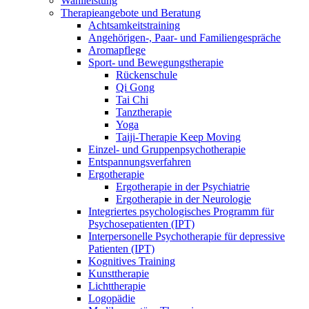
Wahlleistung
Therapieangebote und Beratung
Achtsamkeitstraining
Angehörigen-, Paar- und Familiengespräche
Aromapflege
Sport- und Bewegungstherapie
Rückenschule
Qi Gong
Tai Chi
Tanztherapie
Yoga
Taiji-Therapie Keep Moving
Einzel- und Gruppenpsychotherapie
Entspannungsverfahren
Ergotherapie
Ergotherapie in der Psychiatrie
Ergotherapie in der Neurologie
Integriertes psychologisches Programm für
Psychosepatienten (IPT)
Interpersonelle Psychotherapie für depressive
Patienten (IPT)
Kognitives Training
Kunsttherapie
Lichttherapie
Logopädie