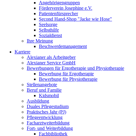
Angehörigengruppen
Förderverein Josephine e.V.
Patientenfürsprecher
Second Hand-Shop "Jacke wie Hose"
Seelsorge
Selbsthilfe
Sozialdienst
Ihre Meinung
Beschwerdemanagement
Karriere
Alexianer als Arbeitgeber
Alexianer Service GmbH
Bewerbungen für Ergotherapie und Physiotherapie
Bewerbung für Ergotherapie
Bewerbung für Physiotherapie
Stellenangebote
Beruf und Familie
Kidsmobil
Ausbildung
Duales Pflegestudium
Praktisches Jahr (PJ)
Pflegeentwicklung
Facharztweiterbildung
Fort- und Weiterbildung
Fachbibliothek