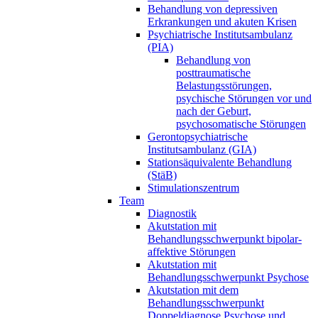
Behandlung von depressiven
Erkrankungen und akuten Krisen
Psychiatrische Institutsambulanz
(PIA)
Behandlung von
posttraumatische
Belastungsstörungen,
psychische Störungen vor und
nach der Geburt,
psychosomatische Störungen
Gerontopsychiatrische
Institutsambulanz (GIA)
Stationsäquivalente Behandlung
(StäB)
Stimulationszentrum
Team
Diagnostik
Akutstation mit
Behandlungsschwerpunkt bipolar-
affektive Störungen
Akutstation mit
Behandlungsschwerpunkt Psychose
Akutstation mit dem
Behandlungsschwerpunkt
Doppeldiagnose Psychose und