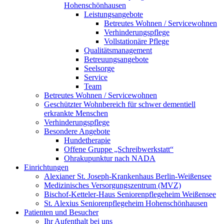
Hohenschönhausen
Leistungsangebote
Betreutes Wohnen / Servicewohnen
Verhinderungspflege
Vollstationäre Pflege
Qualitätsmanagement
Betreuungsangebote
Seelsorge
Service
Team
Betreutes Wohnen / Servicewohnen
Geschützter Wohnbereich für schwer dementiell
erkrankte Menschen
Verhinderungspflege
Besondere Angebote
Hundetherapie
Offene Gruppe „Schreibwerkstatt“
Ohrakupunktur nach NADA
Einrichtungen
Alexianer St. Joseph-Krankenhaus Berlin-Weißensee
Medizinisches Versorgungszentrum (MVZ)
Bischof-Ketteler-Haus Seniorenpflegeheim Weißensee
St. Alexius Seniorenpflegeheim Hohenschönhausen
Patienten und Besucher
Ihr Aufenthalt bei uns