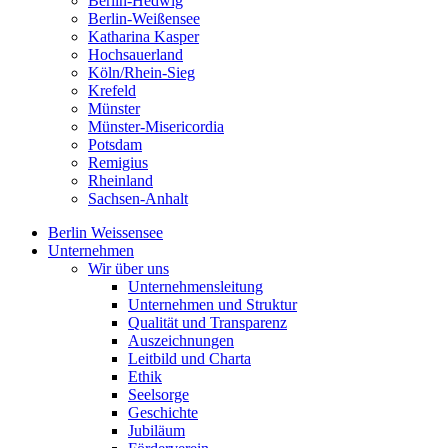
Berlin-Hedwig
Berlin-Weißensee
Katharina Kasper
Hochsauerland
Köln/Rhein-Sieg
Krefeld
Münster
Münster-Misericordia
Potsdam
Remigius
Rheinland
Sachsen-Anhalt
Berlin Weissensee
Unternehmen
Wir über uns
Unternehmensleitung
Unternehmen und Struktur
Qualität und Transparenz
Auszeichnungen
Leitbild und Charta
Ethik
Seelsorge
Geschichte
Jubiläum