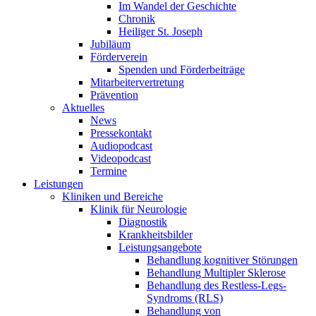
Im Wandel der Geschichte
Chronik
Heiliger St. Joseph
Jubiläum
Förderverein
Spenden und Förderbeiträge
Mitarbeitervertretung
Prävention
Aktuelles
News
Pressekontakt
Audiopodcast
Videopodcast
Termine
Leistungen
Kliniken und Bereiche
Klinik für Neurologie
Diagnostik
Krankheitsbilder
Leistungsangebote
Behandlung kognitiver Störungen
Behandlung Multipler Sklerose
Behandlung des Restless-Legs-
Syndroms (RLS)
Behandlung von