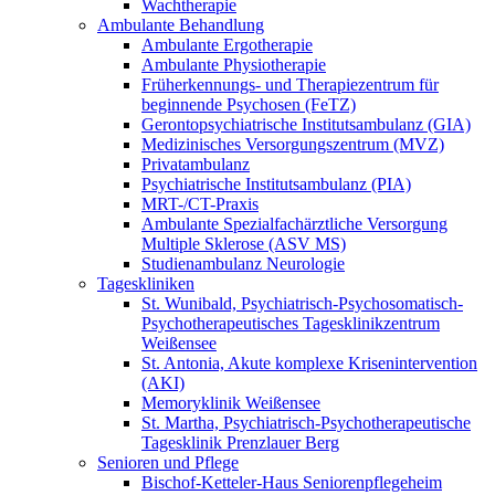
Wachtherapie
Ambulante Behandlung
Ambulante Ergotherapie
Ambulante Physiotherapie
Früherkennungs- und Therapiezentrum für
beginnende Psychosen (FeTZ)
Gerontopsychiatrische Institutsambulanz (GIA)
Medizinisches Versorgungszentrum (MVZ)
Privatambulanz
Psychiatrische Institutsambulanz (PIA)
MRT-/CT-Praxis
Ambulante Spezialfachärztliche Versorgung
Multiple Sklerose (ASV MS)
Studienambulanz Neurologie
Tageskliniken
St. Wunibald, Psychiatrisch-Psychosomatisch-
Psychotherapeutisches Tagesklinikzentrum
Weißensee
St. Antonia, Akute komplexe Krisenintervention
(AKI)
Memoryklinik Weißensee
St. Martha, Psychiatrisch-Psychotherapeutische
Tagesklinik Prenzlauer Berg
Senioren und Pflege
Bischof-Ketteler-Haus Seniorenpflegeheim