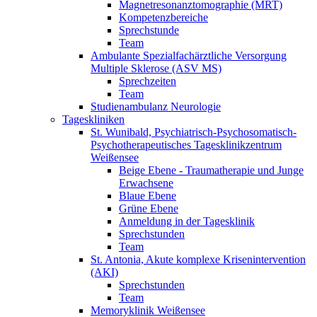
Magnetresonanztomographie (MRT)
Kompetenzbereiche
Sprechstunde
Team
Ambulante Spezialfachärztliche Versorgung
Multiple Sklerose (ASV MS)
Sprechzeiten
Team
Studienambulanz Neurologie
Tageskliniken
St. Wunibald, Psychiatrisch-Psychosomatisch-
Psychotherapeutisches Tagesklinikzentrum
Weißensee
Beige Ebene - Traumatherapie und Junge
Erwachsene
Blaue Ebene
Grüne Ebene
Anmeldung in der Tagesklinik
Sprechstunden
Team
St. Antonia, Akute komplexe Krisenintervention
(AKI)
Sprechstunden
Team
Memoryklinik Weißensee