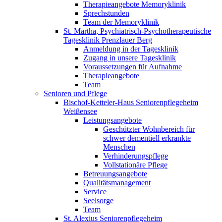
Therapieangebote Memoryklinik
Sprechstunden
Team der Memoryklinik
St. Martha, Psychiatrisch-Psychotherapeutische
Tagesklinik Prenzlauer Berg
Anmeldung in der Tagesklinik
Zugang in unsere Tagesklinik
Voraussetzungen für Aufnahme
Therapieangebote
Team
Senioren und Pflege
Bischof-Ketteler-Haus Seniorenpflegeheim
Weißensee
Leistungsangebote
Geschützter Wohnbereich für
schwer dementiell erkrankte
Menschen
Verhinderungspflege
Vollstationäre Pflege
Betreuungsangebote
Qualitätsmanagement
Service
Seelsorge
Team
St. Alexius Seniorenpflegeheim