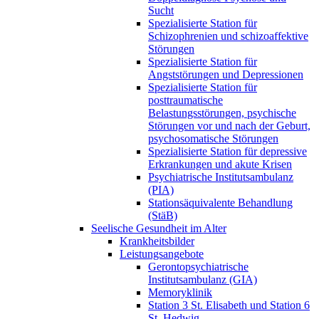
Sucht
Spezialisierte Station für
Schizophrenien und schizoaffektive
Störungen
Spezialisierte Station für
Angststörungen und Depressionen
Spezialisierte Station für
posttraumatische
Belastungsstörungen, psychische
Störungen vor und nach der Geburt,
psychosomatische Störungen
Spezialisierte Station für depressive
Erkrankungen und akute Krisen
Psychiatrische Institutsambulanz
(PIA)
Stationsäquivalente Behandlung
(StäB)
Seelische Gesundheit im Alter
Krankheitsbilder
Leistungsangebote
Gerontopsychiatrische
Institutsambulanz (GIA)
Memoryklinik
Station 3 St. Elisabeth und Station 6
St. Hedwig