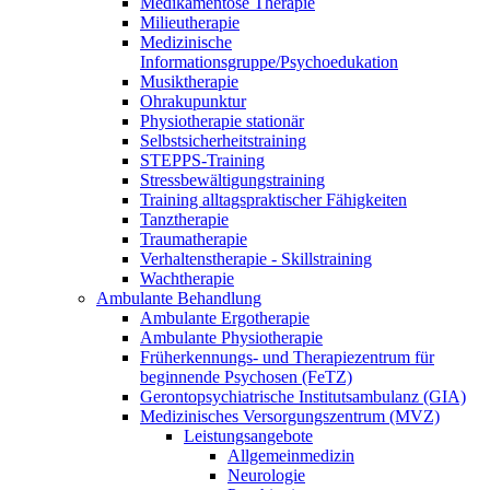
Medikamentöse Therapie
Milieutherapie
Medizinische
Informationsgruppe/Psychoedukation
Musiktherapie
Ohrakupunktur
Physiotherapie stationär
Selbstsicherheitstraining
STEPPS-Training
Stressbewältigungstraining
Training alltagspraktischer Fähigkeiten
Tanztherapie
Traumatherapie
Verhaltenstherapie - Skillstraining
Wachtherapie
Ambulante Behandlung
Ambulante Ergotherapie
Ambulante Physiotherapie
Früherkennungs- und Therapiezentrum für
beginnende Psychosen (FeTZ)
Gerontopsychiatrische Institutsambulanz (GIA)
Medizinisches Versorgungszentrum (MVZ)
Leistungsangebote
Allgemeinmedizin
Neurologie