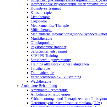
Interpersonelle Psychotherapie für depressive Pati
Kognitives Training
Kunsttherapie
Lichttherapie
Logopädie
Medikamentöse Therapie
Milieutherapie
Medizinische Informationsgruppe/Psychoedukatio
Musiktherapie
Ohrakupunktur
Physiotherapie stationär
Selbstsicherheitstraining
STEPPS-Training
Stressbewältigungstraining
Training alltagspraktischer Fähigkeiten
Tanztherapie
Traumatherapie
Verhaltenstherapie - Skillstraining
Wachtherapie
Ambulante Behandlung
Ambulante Ergotherapie
Ambulante Physiotherapie
Früherkennungs- und Therapiezentrum für begin
Gerontopsychiatrische Institutsambulanz (GIA)