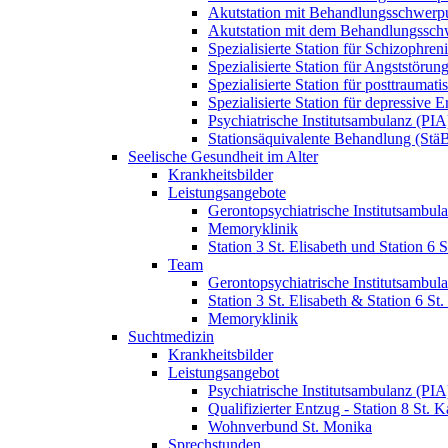
Akutstation mit Behandlungsschwerp
Akutstation mit dem Behandlungssch
Spezialisierte Station für Schizophre
Spezialisierte Station für Angststöru
Spezialisierte Station für posttraum
Spezialisierte Station für depressive
Psychiatrische Institutsambulanz (PIA
Stationsäquivalente Behandlung (Stä
Seelische Gesundheit im Alter
Krankheitsbilder
Leistungsangebote
Gerontopsychiatrische Institutsambul
Memoryklinik
Station 3 St. Elisabeth und Station 6 
Team
Gerontopsychiatrische Institutsambul
Station 3 St. Elisabeth & Station 6 S
Memoryklinik
Suchtmedizin
Krankheitsbilder
Leistungsangebot
Psychiatrische Institutsambulanz (PIA
Qualifizierter Entzug - Station 8 St. K
Wohnverbund St. Monika
Sprechstunden