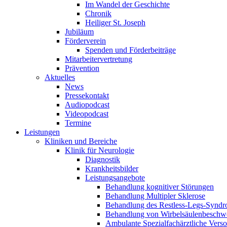
Im Wandel der Geschichte
Chronik
Heiliger St. Joseph
Jubiläum
Förderverein
Spenden und Förderbeiträge
Mitarbeitervertretung
Prävention
Aktuelles
News
Pressekontakt
Audiopodcast
Videopodcast
Termine
Leistungen
Kliniken und Bereiche
Klinik für Neurologie
Diagnostik
Krankheitsbilder
Leistungsangebote
Behandlung kognitiver Störungen
Behandlung Multipler Sklerose
Behandlung des Restless-Legs-Synd
Behandlung von Wirbelsäulenbeschw
Ambulante Spezialfachärztliche Vers