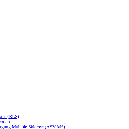
roms (RLS)
erden
orgung Multiple Sklerose (ASV MS)