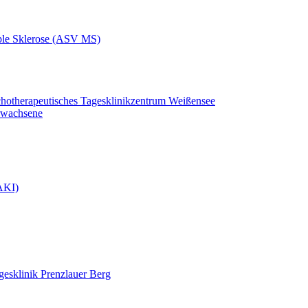
iple Sklerose (ASV MS)
chotherapeutisches Tagesklinikzentrum Weißensee
rwachsene
(AKI)
gesklinik Prenzlauer Berg