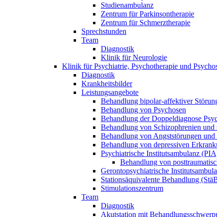
Studienambulanz
Zentrum für Parkinsontherapie
Zentrum für Schmerztherapie
Sprechstunden
Team
Diagnostik
Klinik für Neurologie
Klinik für Psychiatrie, Psychotherapie und Psych
Diagnostik
Krankheitsbilder
Leistungsangebote
Behandlung bipolar-affektiver Störun
Behandlung von Psychosen
Behandlung der Doppeldiagnose Psy
Behandlung von Schizophrenien und s
Behandlung von Angststörungen und
Behandlung von depressiven Erkrank
Psychiatrische Institutsambulanz (PIA
Behandlung von posttraumatisc
Gerontopsychiatrische Institutsambul
Stationsäquivalente Behandlung (Stä
Stimulationszentrum
Team
Diagnostik
Akutstation mit Behandlungsschwerpu