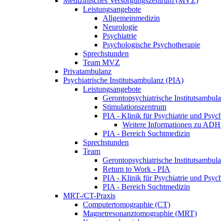
Medizinisches Versorgungszentrum (MVZ)
Leistungsangebote
Allgemeinmedizin
Neurologie
Psychiatrie
Psychologische Psychotherapie
Sprechstunden
Team MVZ
Privatambulanz
Psychiatrische Institutsambulanz (PIA)
Leistungsangebote
Gerontopsychiatrische Institutsambul
Stimulationszentrum
PIA - Klinik für Psychiatrie und Psyc
Weitere Informationen zu AD
PIA - Bereich Suchtmedizin
Sprechstunden
Team
Gerontopsychiatrische Institutsambul
Return to Work - PIA
PIA - Klinik für Psychiatrie und Psyc
PIA - Bereich Suchtmedizin
MRT-/CT-Praxis
Computertomographie (CT)
Magnetresonanztomographie (MRT)