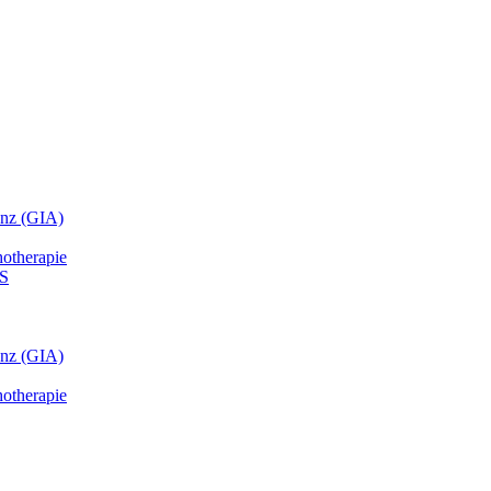
anz (GIA)
hotherapie
HS
anz (GIA)
hotherapie