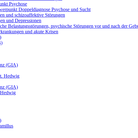
unkt Psychose
werpunkt Doppeldiagnose Psychose und Sucht
nien und schizoaffektive Störungen
ngen und Depressionen
atische Belastungsstörungen, psychische Störungen vor und nach der Ge
 Erkrankungen und akute Krisen
)
B)
anz (GIA)
St. Hedwig
anz (GIA)
t. Hedwig
)
amillus