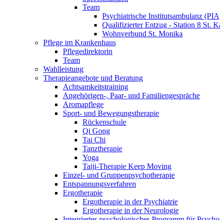
Team
Psychiatrische Institutsambulanz (PIA
Qualifizierter Entzug - Station 8 St. K
Wohnverbund St. Monika
Pflege im Krankenhaus
Pflegedirektorin
Team
Wahlleistung
Therapieangebote und Beratung
Achtsamkeitstraining
Angehörigen-, Paar- und Familiengespräche
Aromapflege
Sport- und Bewegungstherapie
Rückenschule
Qi Gong
Tai Chi
Tanztherapie
Yoga
Taiji-Therapie Keep Moving
Einzel- und Gruppenpsychotherapie
Entspannungsverfahren
Ergotherapie
Ergotherapie in der Psychiatrie
Ergotherapie in der Neurologie
Integriertes psychologisches Programm für Psycho