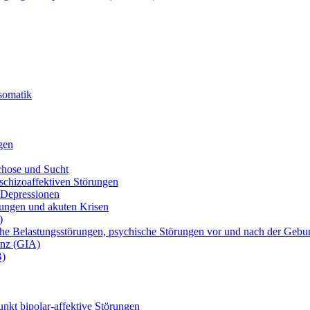
osomatik
gen
chose und Sucht
chizoaffektiven Störungen
 Depressionen
ungen und akuten Krisen
)
he Belastungsstörungen, psychische Störungen vor und nach der Gebu
anz (GIA)
B)
nkt bipolar-affektive Störungen