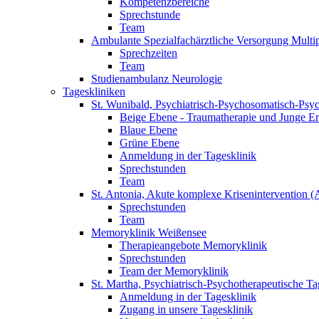
Kompetenzbereiche
Sprechstunde
Team
Ambulante Spezialfachärztliche Versorgung Mult
Sprechzeiten
Team
Studienambulanz Neurologie
Tageskliniken
St. Wunibald, Psychiatrisch-Psychosomatisch-Psy
Beige Ebene - Traumatherapie und Junge E
Blaue Ebene
Grüne Ebene
Anmeldung in der Tagesklinik
Sprechstunden
Team
St. Antonia, Akute komplexe Krisenintervention 
Sprechstunden
Team
Memoryklinik Weißensee
Therapieangebote Memoryklinik
Sprechstunden
Team der Memoryklinik
St. Martha, Psychiatrisch-Psychotherapeutische Ta
Anmeldung in der Tagesklinik
Zugang in unsere Tagesklinik