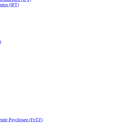
enten (IPT)
n
nende Psychosen (FeTZ)