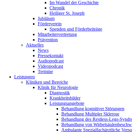
Im Wandel der Geschichte
Chronik
Heiliger St. Joseph
Jubiläum
Förderverein
Spenden und Förderbeiträge
Mitarbeitervertretung
Prävention
Aktuelles
News
Pressekontakt
Audiopodcast
Videopodcast
Termine
Leistungen
Kliniken und Bereiche
Klinik für Neurologie
Diagnostik
Krankheitsbilder
Leistungsangebote
Behandlung kognitiver Störungen
Behandlung Multipler Sklerose
Behandlung des Restless-Legs-Synd
Behandlung von Wirbelsäulenbeschw
Ambulante Spezialfachärztliche Vers