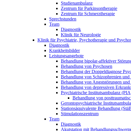
Studienambulanz
Zentrum für Parkinsontherapie
Zentrum für Schmerztherapie
Sprechstunden
Team
Diagnostik
Klinik für Neurologie
Klinik für Psychiatrie, Psychotherapie und Psych
Diagnostik
Krankheitsbilder
Leistungsangebote
Behandlung bipolar-affektiver Störun
Behandlung von Psychosen
Behandlung der Doppeldiagnose Psy
Behandlung von Schizophrenien und s
Behandlung von Angststörungen und
Behandlung von depressiven Erkrank
Psychiatrische Institutsambulanz (PIA
Behandlung von posttraumatisc
Gerontopsychiatrische Institutsambul
Stationsäquivalente Behandlung (Stä
Stimulationszentrum
Team
Diagnostik
Akutstation mit Behandlungsschwerpu