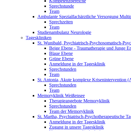
Kompetenzbereiche
Sprechstunde
Team
Ambulante Spezialfachärztliche Versorgung Mult
Sprechzeiten
Team
Studienambulanz Neurologie
Tageskliniken
St. Wunibald, Psychiatrisch-Psychosomatisch-Psy
Beige Ebene - Traumatherapie und Junge E
Blaue Ebene
Grüne Ebene
Anmeldung in der Tagesklinik
Sprechstunden
Team
St. Antonia, Akute komplexe Krisenintervention 
Sprechstunden
Team
Memoryklinik Weißensee
Therapieangebote Memoryklinik
Sprechstunden
Team der Memoryklinik
St. Martha, Psychiatrisch-Psychotherapeutische Ta
Anmeldung in der Tagesklinik
Zugang in unsere Tagesklinik