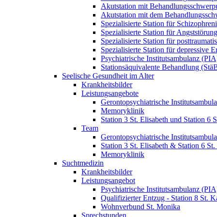
Akutstation mit Behandlungsschwerp
Akutstation mit dem Behandlungssch
Spezialisierte Station für Schizophre
Spezialisierte Station für Angststöru
Spezialisierte Station für posttraum
Spezialisierte Station für depressive
Psychiatrische Institutsambulanz (PIA
Stationsäquivalente Behandlung (Stä
Seelische Gesundheit im Alter
Krankheitsbilder
Leistungsangebote
Gerontopsychiatrische Institutsambul
Memoryklinik
Station 3 St. Elisabeth und Station 6 
Team
Gerontopsychiatrische Institutsambul
Station 3 St. Elisabeth & Station 6 S
Memoryklinik
Suchtmedizin
Krankheitsbilder
Leistungsangebot
Psychiatrische Institutsambulanz (PIA
Qualifizierter Entzug - Station 8 St. K
Wohnverbund St. Monika
Sprechstunden