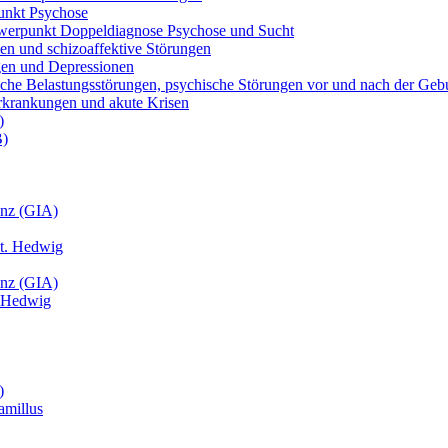
unkt Psychose
werpunkt Doppeldiagnose Psychose und Sucht
nien und schizoaffektive Störungen
ngen und Depressionen
atische Belastungsstörungen, psychische Störungen vor und nach der Ge
 Erkrankungen und akute Krisen
)
B)
anz (GIA)
St. Hedwig
anz (GIA)
t. Hedwig
)
amillus