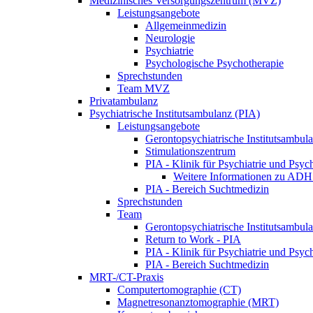
Medizinisches Versorgungszentrum (MVZ)
Leistungsangebote
Allgemeinmedizin
Neurologie
Psychiatrie
Psychologische Psychotherapie
Sprechstunden
Team MVZ
Privatambulanz
Psychiatrische Institutsambulanz (PIA)
Leistungsangebote
Gerontopsychiatrische Institutsambul
Stimulationszentrum
PIA - Klinik für Psychiatrie und Psyc
Weitere Informationen zu AD
PIA - Bereich Suchtmedizin
Sprechstunden
Team
Gerontopsychiatrische Institutsambul
Return to Work - PIA
PIA - Klinik für Psychiatrie und Psyc
PIA - Bereich Suchtmedizin
MRT-/CT-Praxis
Computertomographie (CT)
Magnetresonanztomographie (MRT)