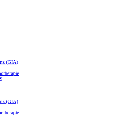
anz (GIA)
hotherapie
HS
anz (GIA)
hotherapie