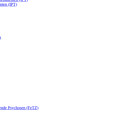
enten (IPT)
n
nende Psychosen (FeTZ)