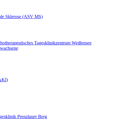
iple Sklerose (ASV MS)
chotherapeutisches Tagesklinikzentrum Weißensee
rwachsene
(AKI)
gesklinik Prenzlauer Berg