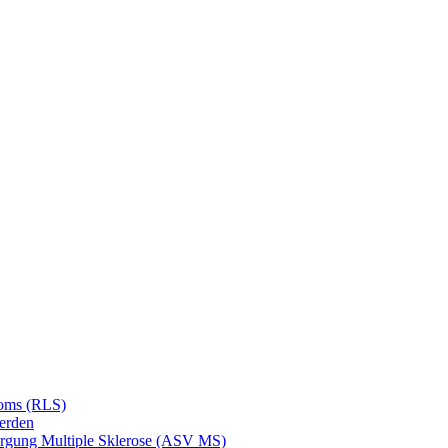
roms (RLS)
erden
orgung Multiple Sklerose (ASV MS)