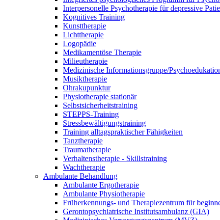
Interpersonelle Psychotherapie für depressive Pati
Kognitives Training
Kunsttherapie
Lichttherapie
Logopädie
Medikamentöse Therapie
Milieutherapie
Medizinische Informationsgruppe/Psychoedukatio
Musiktherapie
Ohrakupunktur
Physiotherapie stationär
Selbstsicherheitstraining
STEPPS-Training
Stressbewältigungstraining
Training alltagspraktischer Fähigkeiten
Tanztherapie
Traumatherapie
Verhaltenstherapie - Skillstraining
Wachtherapie
Ambulante Behandlung
Ambulante Ergotherapie
Ambulante Physiotherapie
Früherkennungs- und Therapiezentrum für begin
Gerontopsychiatrische Institutsambulanz (GIA)