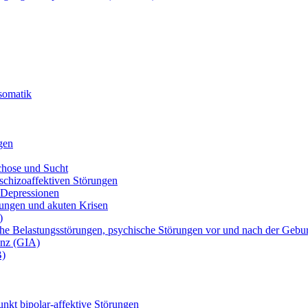
osomatik
gen
chose und Sucht
chizoaffektiven Störungen
 Depressionen
ungen und akuten Krisen
)
he Belastungsstörungen, psychische Störungen vor und nach der Gebu
anz (GIA)
B)
nkt bipolar-affektive Störungen