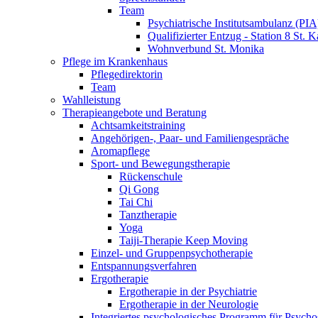
Team
Psychiatrische Institutsambulanz (PIA
Qualifizierter Entzug - Station 8 St. K
Wohnverbund St. Monika
Pflege im Krankenhaus
Pflegedirektorin
Team
Wahlleistung
Therapieangebote und Beratung
Achtsamkeitstraining
Angehörigen-, Paar- und Familiengespräche
Aromapflege
Sport- und Bewegungstherapie
Rückenschule
Qi Gong
Tai Chi
Tanztherapie
Yoga
Taiji-Therapie Keep Moving
Einzel- und Gruppenpsychotherapie
Entspannungsverfahren
Ergotherapie
Ergotherapie in der Psychiatrie
Ergotherapie in der Neurologie
Integriertes psychologisches Programm für Psycho