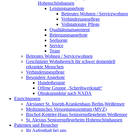
Hohenschönhausen
Leistungsangebote
Betreutes Wohnen / Servicewohnen
Verhinderungspflege
Vollstationäre Pflege
Qualitätsmanagement
Betreuungsangebote
Seelsorge
Service
Team
Betreutes Wohnen / Servicewohnen
Geschützter Wohnbereich für schwer dementiell
erkrankte Menschen
Verhinderungspflege
Besondere Angebote
Hundetherapie
Offene Gruppe „Schreibwerkstatt“
Ohrakupunktur nach NADA
Einrichtungen
Alexianer St. Joseph-Krankenhaus Berlin-Weißensee
Medizinisches Versorgungszentrum (MVZ)
Bischof-Ketteler-Haus Seniorenpflegeheim Weißensee
St. Alexius Seniorenpflegeheim Hohenschönhausen
Patienten und Besucher
Ihr Aufenthalt bei uns