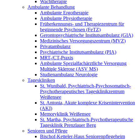
Wachtherapie
Ambulante Behandlung
Ambulante Ergotherapie
Ambulante Physiotherapie
Früherkennungs- und Therapiezentrum für
beginnende Psychosen (FeTZ)
Gerontopsychiatrische Institutsambulanz (GIA)
Medizinisches Versorgungszentrum (MVZ)
Privatambulanz
Psychiatrische Institutsambulanz (PIA)
MRT-/CT-Praxis
Ambulante Spezialfachärztliche Versorgung
Multiple Sklerose (ASV MS)
Studienambulanz Neurologie
Tageskliniken
St. Wunibald, Psychiatrisch-Psychosomatisch-
Psychotherapeutisches Tagesklinikzentrum
Weißensee
St. Antonia, Akute komplexe Krisenintervention
(AKI)
Memoryklinik Weißensee
St. Martha, Psychiatrisch-Psychotherapeutische
Tagesklinik Prenzlauer Berg
Senioren und Pflege
Bischof-Ketteler-Haus Seniorenpflegeheim