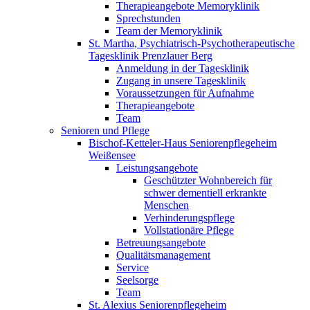
Therapieangebote Memoryklinik
Sprechstunden
Team der Memoryklinik
St. Martha, Psychiatrisch-Psychotherapeutische
Tagesklinik Prenzlauer Berg
Anmeldung in der Tagesklinik
Zugang in unsere Tagesklinik
Voraussetzungen für Aufnahme
Therapieangebote
Team
Senioren und Pflege
Bischof-Ketteler-Haus Seniorenpflegeheim
Weißensee
Leistungsangebote
Geschützter Wohnbereich für
schwer dementiell erkrankte
Menschen
Verhinderungspflege
Vollstationäre Pflege
Betreuungsangebote
Qualitätsmanagement
Service
Seelsorge
Team
St. Alexius Seniorenpflegeheim