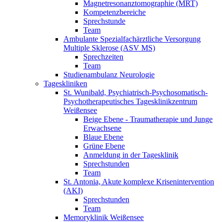
Magnetresonanztomographie (MRT)
Kompetenzbereiche
Sprechstunde
Team
Ambulante Spezialfachärztliche Versorgung
Multiple Sklerose (ASV MS)
Sprechzeiten
Team
Studienambulanz Neurologie
Tageskliniken
St. Wunibald, Psychiatrisch-Psychosomatisch-
Psychotherapeutisches Tagesklinikzentrum
Weißensee
Beige Ebene - Traumatherapie und Junge
Erwachsene
Blaue Ebene
Grüne Ebene
Anmeldung in der Tagesklinik
Sprechstunden
Team
St. Antonia, Akute komplexe Krisenintervention
(AKI)
Sprechstunden
Team
Memoryklinik Weißensee