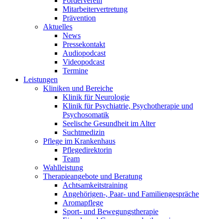
Förderverein
Mitarbeitervertretung
Prävention
Aktuelles
News
Pressekontakt
Audiopodcast
Videopodcast
Termine
Leistungen
Kliniken und Bereiche
Klinik für Neurologie
Klinik für Psychiatrie, Psychotherapie und
Psychosomatik
Seelische Gesundheit im Alter
Suchtmedizin
Pflege im Krankenhaus
Pflegedirektorin
Team
Wahlleistung
Therapieangebote und Beratung
Achtsamkeitstraining
Angehörigen-, Paar- und Familiengespräche
Aromapflege
Sport- und Bewegungstherapie