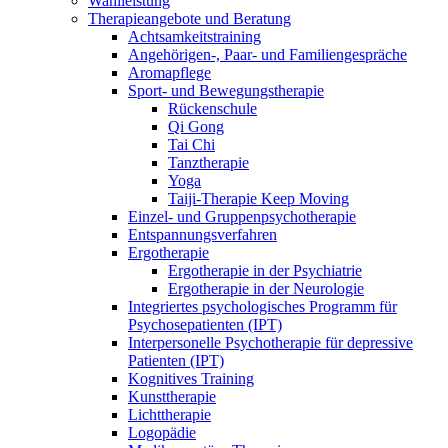
Wahlleistung
Therapieangebote und Beratung
Achtsamkeitstraining
Angehörigen-, Paar- und Familiengespräche
Aromapflege
Sport- und Bewegungstherapie
Rückenschule
Qi Gong
Tai Chi
Tanztherapie
Yoga
Taiji-Therapie Keep Moving
Einzel- und Gruppenpsychotherapie
Entspannungsverfahren
Ergotherapie
Ergotherapie in der Psychiatrie
Ergotherapie in der Neurologie
Integriertes psychologisches Programm für
Psychosepatienten (IPT)
Interpersonelle Psychotherapie für depressive
Patienten (IPT)
Kognitives Training
Kunsttherapie
Lichttherapie
Logopädie