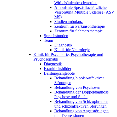
Wirbelsäulenbeschwerden
Ambulante Spezialfachärztliche
Versorgung Multiple Sklerose (ASV
MS)
Studienambulanz
Zentrum für Parkinsontherapie
Zentrum für Schmerztherapie
Sprechstunden
Team
Diagnostik
Klinik für Neurologie
Klinik für Psychiatrie, Psychotherapie und
Psychosomatik
Diagnostik
Krankheitsbilder
Leistungsangebote
Behandlung bipolar-affektiver
Störungen
Behandlung von Psychosen
Behandlung der Doppeldiagnose
Psychose und Sucht
Behandlung von Schizophrenien
und schizoaffektiven Störungen
Behandlung von Angststörungen
und Depressionen