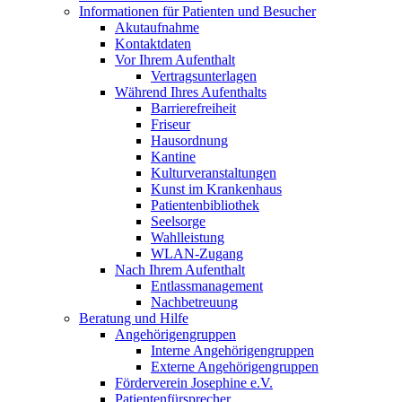
Informationen für Patienten und Besucher
Akutaufnahme
Kontaktdaten
Vor Ihrem Aufenthalt
Vertragsunterlagen
Während Ihres Aufenthalts
Barrierefreiheit
Friseur
Hausordnung
Kantine
Kulturveranstaltungen
Kunst im Krankenhaus
Patientenbibliothek
Seelsorge
Wahlleistung
WLAN-Zugang
Nach Ihrem Aufenthalt
Entlassmanagement
Nachbetreuung
Beratung und Hilfe
Angehörigengruppen
Interne Angehörigengruppen
Externe Angehörigengruppen
Förderverein Josephine e.V.
Patientenfürsprecher