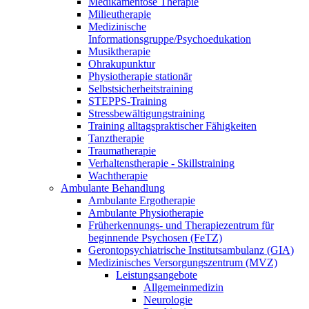
Medikamentöse Therapie
Milieutherapie
Medizinische
Informationsgruppe/Psychoedukation
Musiktherapie
Ohrakupunktur
Physiotherapie stationär
Selbstsicherheitstraining
STEPPS-Training
Stressbewältigungstraining
Training alltagspraktischer Fähigkeiten
Tanztherapie
Traumatherapie
Verhaltenstherapie - Skillstraining
Wachtherapie
Ambulante Behandlung
Ambulante Ergotherapie
Ambulante Physiotherapie
Früherkennungs- und Therapiezentrum für
beginnende Psychosen (FeTZ)
Gerontopsychiatrische Institutsambulanz (GIA)
Medizinisches Versorgungszentrum (MVZ)
Leistungsangebote
Allgemeinmedizin
Neurologie