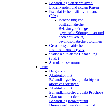
Behandlung von depressiven
Erkrankungen und akuten Krisen
Psychiatrische Institutsambulanz
(PIA)
Behandlung von
posttraumatische
Belastungsstörungen,
psychische Störungen vor und
nach der Geburt,
psychosomatische Störungen
Gerontopsychiatrische
Institutsambulanz (GIA)
Stationsäquivalente Behandlung
(StäB)
Stimulationszentrum
Team
Diagnostik
Akutstation mit
Behandlungsschwerpunkt bipolar-
affektive Störungen
Akutstation mit
Behandlungsschwerpunkt Psychose
Akutstation mit dem
Behandlungsschwerpunkt
Doppeldiagnose Psychose und