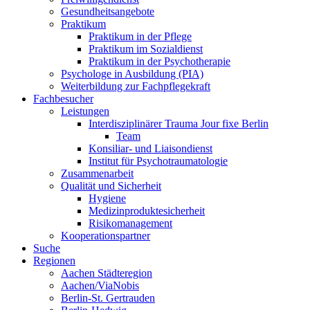
Gesundheitsangebote
Praktikum
Praktikum in der Pflege
Praktikum im Sozialdienst
Praktikum in der Psychotherapie
Psychologe in Ausbildung (PIA)
Weiterbildung zur Fachpflegekraft
Fachbesucher
Leistungen
Interdisziplinärer Trauma Jour fixe Berlin
Team
Konsiliar- und Liaisondienst
Institut für Psychotraumatologie
Zusammenarbeit
Qualität und Sicherheit
Hygiene
Medizinproduktesicherheit
Risikomanagement
Kooperationspartner
Suche
Regionen
Aachen Städteregion
Aachen/ViaNobis
Berlin-St. Gertrauden