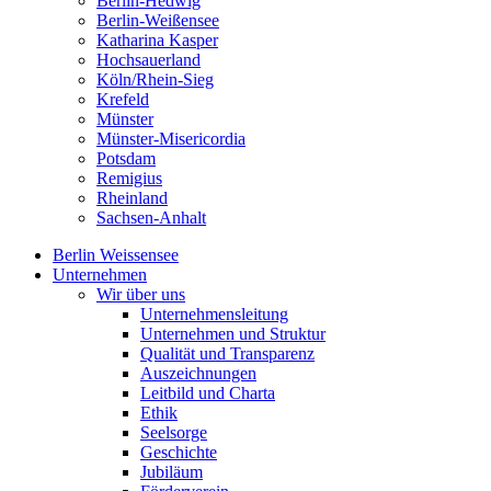
Berlin-Hedwig
Berlin-Weißensee
Katharina Kasper
Hochsauerland
Köln/Rhein-Sieg
Krefeld
Münster
Münster-Misericordia
Potsdam
Remigius
Rheinland
Sachsen-Anhalt
Berlin Weissensee
Unternehmen
Wir über uns
Unternehmensleitung
Unternehmen und Struktur
Qualität und Transparenz
Auszeichnungen
Leitbild und Charta
Ethik
Seelsorge
Geschichte
Jubiläum