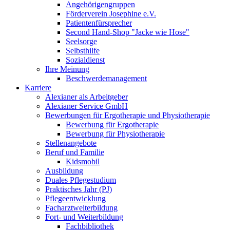
Angehörigengruppen
Förderverein Josephine e.V.
Patientenfürsprecher
Second Hand-Shop "Jacke wie Hose"
Seelsorge
Selbsthilfe
Sozialdienst
Ihre Meinung
Beschwerdemanagement
Karriere
Alexianer als Arbeitgeber
Alexianer Service GmbH
Bewerbungen für Ergotherapie und Physiotherapie
Bewerbung für Ergotherapie
Bewerbung für Physiotherapie
Stellenangebote
Beruf und Familie
Kidsmobil
Ausbildung
Duales Pflegestudium
Praktisches Jahr (PJ)
Pflegeentwicklung
Facharztweiterbildung
Fort- und Weiterbildung
Fachbibliothek