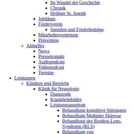
Im Wandel der Geschichte
Chronik
Heiliger St. Joseph
Jubiläum
Förderverein
Spenden und Förderbeiträge
Mitarbeitervertretung
Prävention
Aktuelles
News
Pressekontakt
Audiopodcast
Videopodcast
Termine
Leistungen
Kliniken und Bereiche
Klinik für Neurologie
Diagnostik
Krankheitsbilder
Leistungsangebote
Behandlung kognitiver Störungen
Behandlung Multipler Sklerose
Behandlung des Restless-Legs-
Syndroms (RLS)
Behandlung von