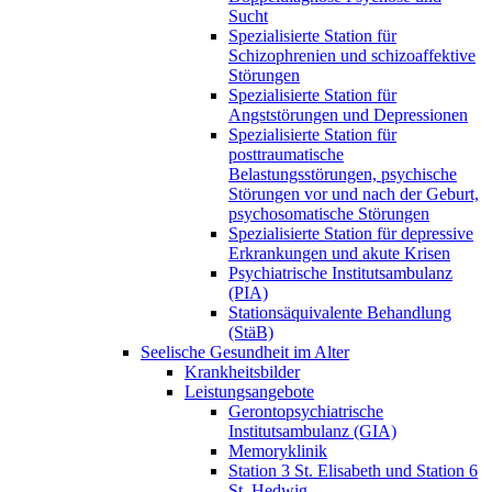
Sucht
Spezialisierte Station für
Schizophrenien und schizoaffektive
Störungen
Spezialisierte Station für
Angststörungen und Depressionen
Spezialisierte Station für
posttraumatische
Belastungsstörungen, psychische
Störungen vor und nach der Geburt,
psychosomatische Störungen
Spezialisierte Station für depressive
Erkrankungen und akute Krisen
Psychiatrische Institutsambulanz
(PIA)
Stationsäquivalente Behandlung
(StäB)
Seelische Gesundheit im Alter
Krankheitsbilder
Leistungsangebote
Gerontopsychiatrische
Institutsambulanz (GIA)
Memoryklinik
Station 3 St. Elisabeth und Station 6
St. Hedwig