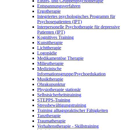
Einzel- und Gruppenpsychotherapie
Entspannungsverfahren
Ergotherapie
Integriertes psychologisches Programm für
Psychosepatienten (IPT)
Interpersonelle Psychotherapie für depressive
Patienten (IPT)
Kognitives Training
Kunsttherapie
Lichttherapie
Logopädie
Medikamentöse Therapie
Milieutherapie
Medizinische
Informationsgruppe/Psychoedukation
Musiktherapie
Ohrakupunktur
Physiotherapie stationär
Selbstsicherheitstraining
STEPPS-Training
Stressbewältigungstraining
Training alltagspraktischer Fähigkeiten
Tanztherapie
Traumatherapie
Verhaltenstherapie - Skillstraining