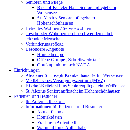
Senioren und Pflege
Bischof-Ketteler-Haus Seniorenpflegeheim
Weißensee
St. Alexius Seniorenpflegeheim
Hohenschönhausen
Betreutes Wohnen / Servicewohnen
Geschützter Wohnbereich für schwer dementiell
erkrankte Menschen
Verhinderungspflege
Besondere Angebote
Hundetherapie
Offene Gruppe „Schreibwerkstatt“
Ohrakupunktur nach NADA
Einrichtungen
Alexianer St. Joseph-Krankenhaus Berlin-Weißensee
Medizinisches Versorgungszentrum (MVZ)
Bischof-Ketteler-Haus Seniorenpflegeheim Weißensee
St. Alexius Seniorenpflegeheim Hohenschönhausen
Patienten und Besucher
Ihr Aufenthalt bei uns
Informationen für Patienten und Besucher
Akutaufnahme
Kontaktdaten
Vor Ihrem Aufenthalt
Während Ihres Aufenthalts