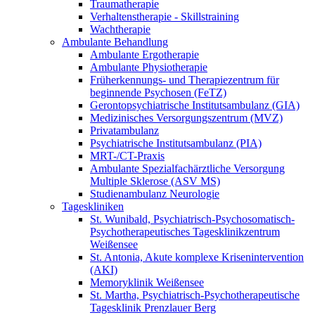
Traumatherapie
Verhaltenstherapie - Skillstraining
Wachtherapie
Ambulante Behandlung
Ambulante Ergotherapie
Ambulante Physiotherapie
Früherkennungs- und Therapiezentrum für
beginnende Psychosen (FeTZ)
Gerontopsychiatrische Institutsambulanz (GIA)
Medizinisches Versorgungszentrum (MVZ)
Privatambulanz
Psychiatrische Institutsambulanz (PIA)
MRT-/CT-Praxis
Ambulante Spezialfachärztliche Versorgung
Multiple Sklerose (ASV MS)
Studienambulanz Neurologie
Tageskliniken
St. Wunibald, Psychiatrisch-Psychosomatisch-
Psychotherapeutisches Tagesklinikzentrum
Weißensee
St. Antonia, Akute komplexe Krisenintervention
(AKI)
Memoryklinik Weißensee
St. Martha, Psychiatrisch-Psychotherapeutische
Tagesklinik Prenzlauer Berg