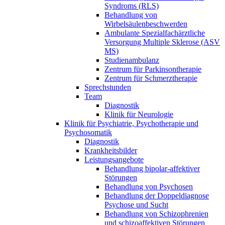
Syndroms (RLS)
Behandlung von
Wirbelsäulenbeschwerden
Ambulante Spezialfachärztliche
Versorgung Multiple Sklerose (ASV
MS)
Studienambulanz
Zentrum für Parkinsontherapie
Zentrum für Schmerztherapie
Sprechstunden
Team
Diagnostik
Klinik für Neurologie
Klinik für Psychiatrie, Psychotherapie und
Psychosomatik
Diagnostik
Krankheitsbilder
Leistungsangebote
Behandlung bipolar-affektiver
Störungen
Behandlung von Psychosen
Behandlung der Doppeldiagnose
Psychose und Sucht
Behandlung von Schizophrenien
und schizoaffektiven Störungen