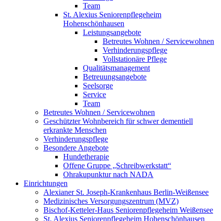
Team
St. Alexius Seniorenpflegeheim
Hohenschönhausen
Leistungsangebote
Betreutes Wohnen / Servicewohnen
Verhinderungspflege
Vollstationäre Pflege
Qualitätsmanagement
Betreuungsangebote
Seelsorge
Service
Team
Betreutes Wohnen / Servicewohnen
Geschützter Wohnbereich für schwer dementiell
erkrankte Menschen
Verhinderungspflege
Besondere Angebote
Hundetherapie
Offene Gruppe „Schreibwerkstatt“
Ohrakupunktur nach NADA
Einrichtungen
Alexianer St. Joseph-Krankenhaus Berlin-Weißensee
Medizinisches Versorgungszentrum (MVZ)
Bischof-Ketteler-Haus Seniorenpflegeheim Weißensee
St. Alexius Seniorenpflegeheim Hohenschönhausen