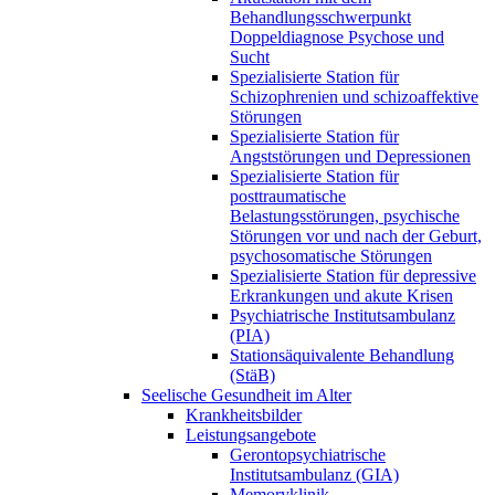
Behandlungsschwerpunkt
Doppeldiagnose Psychose und
Sucht
Spezialisierte Station für
Schizophrenien und schizoaffektive
Störungen
Spezialisierte Station für
Angststörungen und Depressionen
Spezialisierte Station für
posttraumatische
Belastungsstörungen, psychische
Störungen vor und nach der Geburt,
psychosomatische Störungen
Spezialisierte Station für depressive
Erkrankungen und akute Krisen
Psychiatrische Institutsambulanz
(PIA)
Stationsäquivalente Behandlung
(StäB)
Seelische Gesundheit im Alter
Krankheitsbilder
Leistungsangebote
Gerontopsychiatrische
Institutsambulanz (GIA)
Memoryklinik