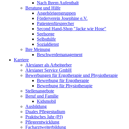
Nach Ihrem Aufenthalt
Beratung und Hilfe
Angehörigengruppen
Förderverein Josephine e.V.
Patientenfürsprecher
Second Hand-Shop "Jacke wie Hose"
Seelsorge
Selbsthilfe
Sozialdienst
Ihre Meinung
Beschwerdemanagement
Karriere
Alexianer als Arbeitgeber
Alexianer Service GmbH
Bewerbungen für Ergotherapie und Physiotherapie
Bewerbung für Ergotherapie
Bewerbung für Physiotherapie
Stellenangebote
Beruf und Familie
Kidsmobil
Ausbildung
Duales Pflegestudium
Praktisches Jahr (PJ)
Pflegeentwicklung
Facharztweiterbildung