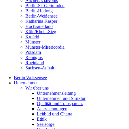
Aachen/ViaNobis
Berlin-St. Gertrauden
Berlin-Hedwig
Berlin-Weißensee
Katharina Kasper
Hochsauerland
Köln/Rhein-Sieg
Krefeld
Münster
Münster-Misericordia
Potsdam
Remigius
Rheinland
Sachsen-Anhalt
Berlin Weissensee
Unternehmen
Wir über uns
Unternehmensleitung
Unternehmen und Struktur
Qualität und Transparenz
Auszeichnungen
Leitbild und Charta
Ethik
Seelsorge