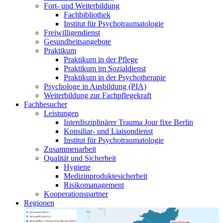
Fort- und Weiterbildung
Fachbibliothek
Institut für Psychotraumatologie
Freiwilligendienst
Gesundheitsangebote
Praktikum
Praktikum in der Pflege
Praktikum im Sozialdienst
Praktikum in der Psychotherapie
Psychologe in Ausbildung (PIA)
Weiterbildung zur Fachpflegekraft
Fachbesucher
Leistungen
Interdisziplinärer Trauma Jour fixe Berlin
Konsiliar- und Liaisondienst
Institut für Psychotraumatologie
Zusammenarbeit
Qualität und Sicherheit
Hygiene
Medizinproduktesicherheit
Risikomanagement
Kooperationspartner
Regionen