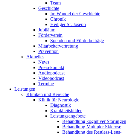
Team
Geschichte
Im Wandel der Geschichte
Chronik
Heiliger St. Joseph
Jubiläum
Förderverein
Spenden und Förderbeiträge
Mitarbeitervertretung
Prävention
Aktuelles
News
Pressekontakt
Audiopodcast
Videopodcast
Termine
Leistungen
Kliniken und Bereiche
Klinik für Neurologie
Diagnostik
Krankheitsbilder
Leistungsangebote
Behandlung kognitiver Störungen
Behandlung Multipler Sklerose
Behandlung des Restless-Legs-