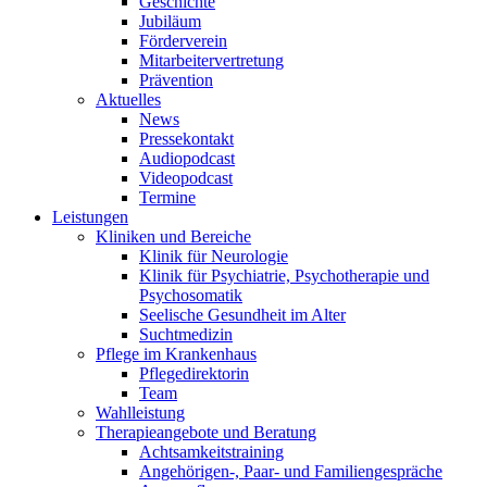
Geschichte
Jubiläum
Förderverein
Mitarbeitervertretung
Prävention
Aktuelles
News
Pressekontakt
Audiopodcast
Videopodcast
Termine
Leistungen
Kliniken und Bereiche
Klinik für Neurologie
Klinik für Psychiatrie, Psychotherapie und
Psychosomatik
Seelische Gesundheit im Alter
Suchtmedizin
Pflege im Krankenhaus
Pflegedirektorin
Team
Wahlleistung
Therapieangebote und Beratung
Achtsamkeitstraining
Angehörigen-, Paar- und Familiengespräche