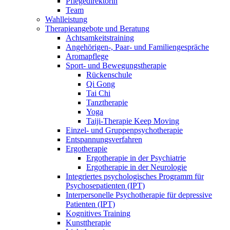
Pflegedirektorin
Team
Wahlleistung
Therapieangebote und Beratung
Achtsamkeitstraining
Angehörigen-, Paar- und Familiengespräche
Aromapflege
Sport- und Bewegungstherapie
Rückenschule
Qi Gong
Tai Chi
Tanztherapie
Yoga
Taiji-Therapie Keep Moving
Einzel- und Gruppenpsychotherapie
Entspannungsverfahren
Ergotherapie
Ergotherapie in der Psychiatrie
Ergotherapie in der Neurologie
Integriertes psychologisches Programm für
Psychosepatienten (IPT)
Interpersonelle Psychotherapie für depressive
Patienten (IPT)
Kognitives Training
Kunsttherapie