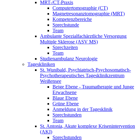
MRT-/CT-Praxis
Computertomographie (CT)
Magnetresonanztomographie (MRT)
Kompetenzbereiche
Sprechstunde
Team
Ambulante Spezialfachärztliche Versorgung
Multiple Sklerose (ASV MS)
Sprechzeiten
Team
Studienambulanz Neurologie
Tageskliniken
St. Wunibald, Psychiatrisch-Psychosomatisch-
Psychotherapeutisches Tagesklinikzentrum
Weißensee
Beige Ebene - Traumatherapie und Junge
Erwachsene
Blaue Ebene
Grüne Ebene
Anmeldung in der Tagesklinik
Sprechstunden
Team
St. Antonia, Akute komplexe Krisenintervention
(AKI)
Sprechstunden