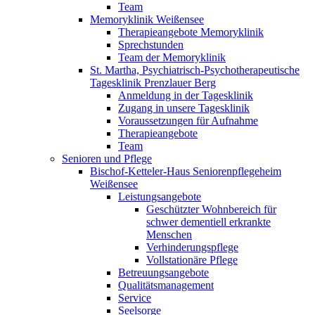
Team
Memoryklinik Weißensee
Therapieangebote Memoryklinik
Sprechstunden
Team der Memoryklinik
St. Martha, Psychiatrisch-Psychotherapeutische
Tagesklinik Prenzlauer Berg
Anmeldung in der Tagesklinik
Zugang in unsere Tagesklinik
Voraussetzungen für Aufnahme
Therapieangebote
Team
Senioren und Pflege
Bischof-Ketteler-Haus Seniorenpflegeheim
Weißensee
Leistungsangebote
Geschützter Wohnbereich für
schwer dementiell erkrankte
Menschen
Verhinderungspflege
Vollstationäre Pflege
Betreuungsangebote
Qualitätsmanagement
Service
Seelsorge