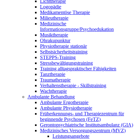
Lichttherapie
Logopädie
Medikamentöse Therapie
Milieutherapie
Medizinische
Informationsgruppe/Psychoedukation
Musiktherapie
Ohrakupunktur
Physiotherapie stationär
Selbstsicherheitstraining
STEPPS-Training
Stressbewältigungstraining
Training alltagspraktischer Fähigkeiten
Tanztherapie
Traumatherapie
Verhaltenstherapie - Skillstraining
Wachtherapie
Ambulante Behandlung
Ambulante Ergotherapie
Ambulante Physiotherapie
Früherkennungs- und Therapiezentrum für
beginnende Psychosen (FeTZ)
Gerontopsychiatrische Institutsambulanz (GIA)
Medizinisches Versorgungszentrum (MVZ)
Leistungsangebote