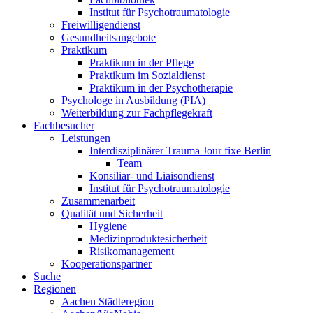
Institut für Psychotraumatologie
Freiwilligendienst
Gesundheitsangebote
Praktikum
Praktikum in der Pflege
Praktikum im Sozialdienst
Praktikum in der Psychotherapie
Psychologe in Ausbildung (PIA)
Weiterbildung zur Fachpflegekraft
Fachbesucher
Leistungen
Interdisziplinärer Trauma Jour fixe Berlin
Team
Konsiliar- und Liaisondienst
Institut für Psychotraumatologie
Zusammenarbeit
Qualität und Sicherheit
Hygiene
Medizinproduktesicherheit
Risikomanagement
Kooperationspartner
Suche
Regionen
Aachen Städteregion