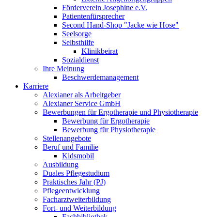
Förderverein Josephine e.V.
Patientenfürsprecher
Second Hand-Shop "Jacke wie Hose"
Seelsorge
Selbsthilfe
Klinikbeirat
Sozialdienst
Ihre Meinung
Beschwerdemanagement
Karriere
Alexianer als Arbeitgeber
Alexianer Service GmbH
Bewerbungen für Ergotherapie und Physiotherapie
Bewerbung für Ergotherapie
Bewerbung für Physiotherapie
Stellenangebote
Beruf und Familie
Kidsmobil
Ausbildung
Duales Pflegestudium
Praktisches Jahr (PJ)
Pflegeentwicklung
Facharztweiterbildung
Fort- und Weiterbildung
Fachbibliothek