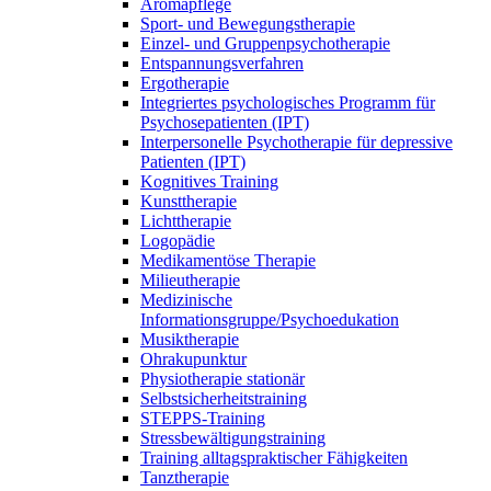
Aromapflege
Sport- und Bewegungstherapie
Einzel- und Gruppenpsychotherapie
Entspannungsverfahren
Ergotherapie
Integriertes psychologisches Programm für
Psychosepatienten (IPT)
Interpersonelle Psychotherapie für depressive
Patienten (IPT)
Kognitives Training
Kunsttherapie
Lichttherapie
Logopädie
Medikamentöse Therapie
Milieutherapie
Medizinische
Informationsgruppe/Psychoedukation
Musiktherapie
Ohrakupunktur
Physiotherapie stationär
Selbstsicherheitstraining
STEPPS-Training
Stressbewältigungstraining
Training alltagspraktischer Fähigkeiten
Tanztherapie