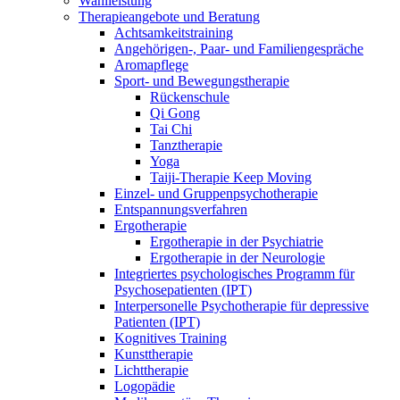
Wahlleistung
Therapieangebote und Beratung
Achtsamkeitstraining
Angehörigen-, Paar- und Familiengespräche
Aromapflege
Sport- und Bewegungstherapie
Rückenschule
Qi Gong
Tai Chi
Tanztherapie
Yoga
Taiji-Therapie Keep Moving
Einzel- und Gruppenpsychotherapie
Entspannungsverfahren
Ergotherapie
Ergotherapie in der Psychiatrie
Ergotherapie in der Neurologie
Integriertes psychologisches Programm für
Psychosepatienten (IPT)
Interpersonelle Psychotherapie für depressive
Patienten (IPT)
Kognitives Training
Kunsttherapie
Lichttherapie
Logopädie