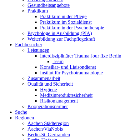
Gesundheitsangebote
Praktikum
Praktikum in der Pflege
Praktikum im Sozialdienst
Praktikum in der Psychotherapie
Psychologe in Ausbildung (PIA)
Weiterbildung zur Fachpflegekraft
Fachbesucher
Leistungen
Interdisziplinärer Trauma Jour fixe Berlin
Team
Konsiliar- und Liaisondienst
Institut für Psychotraumatologie
Zusammenarbeit
Qualität und Sicherheit
Hygiene
Medizinproduktesicherheit
Risikomanagement
Kooperationspartner
Suche
Regionen
Aachen Städteregion
Aachen/ViaNobis
Berlin-St. Gertrauden