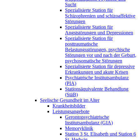
Sucht
Spezialisierte Station für
Schizophrenien und schizoaffektive
Störungen
Spezialisierte Station für
Angststörungen und Depressionen
Spezialisierte Station für
posttraumatische
Belastungsstörungen, psychische
Störungen vor und nach der Geburt,
psychosomatische Störungen
Spezialisierte Station für depressive
Erkrankungen und akute Krisen
Psychiatrische Institutsambulanz
(PIA)
Stationsäquivalente Behandlung
(StäB)
Seelische Gesundheit im Alter
Krankheitsbilder
Leistungsangebote
Gerontopsychiatrische
Institutsambulanz (GIA)
Memoryklinik
Station 3 St. Elisabeth und Station 6
St. Hedwig