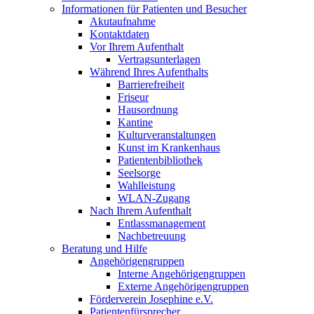
Informationen für Patienten und Besucher
Akutaufnahme
Kontaktdaten
Vor Ihrem Aufenthalt
Vertragsunterlagen
Während Ihres Aufenthalts
Barrierefreiheit
Friseur
Hausordnung
Kantine
Kulturveranstaltungen
Kunst im Krankenhaus
Patientenbibliothek
Seelsorge
Wahlleistung
WLAN-Zugang
Nach Ihrem Aufenthalt
Entlassmanagement
Nachbetreuung
Beratung und Hilfe
Angehörigengruppen
Interne Angehörigengruppen
Externe Angehörigengruppen
Förderverein Josephine e.V.
Patientenfürsprecher