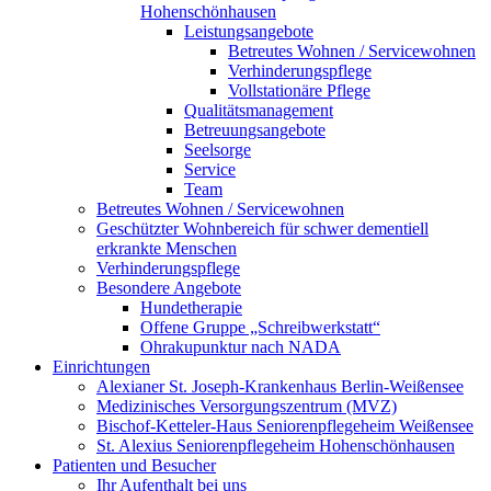
Hohenschönhausen
Leistungsangebote
Betreutes Wohnen / Servicewohnen
Verhinderungspflege
Vollstationäre Pflege
Qualitätsmanagement
Betreuungsangebote
Seelsorge
Service
Team
Betreutes Wohnen / Servicewohnen
Geschützter Wohnbereich für schwer dementiell
erkrankte Menschen
Verhinderungspflege
Besondere Angebote
Hundetherapie
Offene Gruppe „Schreibwerkstatt“
Ohrakupunktur nach NADA
Einrichtungen
Alexianer St. Joseph-Krankenhaus Berlin-Weißensee
Medizinisches Versorgungszentrum (MVZ)
Bischof-Ketteler-Haus Seniorenpflegeheim Weißensee
St. Alexius Seniorenpflegeheim Hohenschönhausen
Patienten und Besucher
Ihr Aufenthalt bei uns