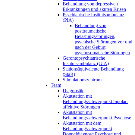
Behandlung von depressiven
Erkrankungen und akuten Krisen
Psychiatrische Institutsambulanz
(PIA)
Behandlung von
posttraumatische
Belastungsstörungen,
psychische Störungen vor und
nach der Geburt,
psychosomatische Störungen
Gerontopsychiatrische
Institutsambulanz (GIA)
Stationsäquivalente Behandlung
(StäB)
Stimulationszentrum
Team
Diagnostik
Akutstation mit
Behandlungsschwerpunkt bipolar-
affektive Störungen
Akutstation mit
Behandlungsschwerpunkt Psychose
Akutstation mit dem
Behandlungsschwerpunkt
Doppeldiagnose Psychose und