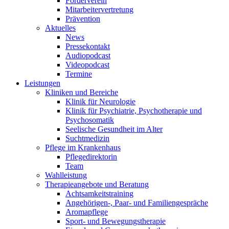
Förderverein
Mitarbeitervertretung
Prävention
Aktuelles
News
Pressekontakt
Audiopodcast
Videopodcast
Termine
Leistungen
Kliniken und Bereiche
Klinik für Neurologie
Klinik für Psychiatrie, Psychotherapie und
Psychosomatik
Seelische Gesundheit im Alter
Suchtmedizin
Pflege im Krankenhaus
Pflegedirektorin
Team
Wahlleistung
Therapieangebote und Beratung
Achtsamkeitstraining
Angehörigen-, Paar- und Familiengespräche
Aromapflege
Sport- und Bewegungstherapie