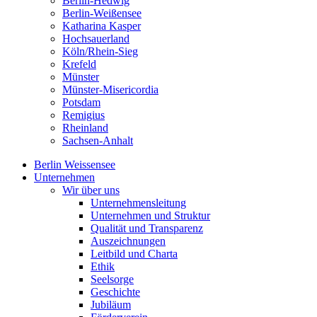
Berlin-Hedwig
Berlin-Weißensee
Katharina Kasper
Hochsauerland
Köln/Rhein-Sieg
Krefeld
Münster
Münster-Misericordia
Potsdam
Remigius
Rheinland
Sachsen-Anhalt
Berlin Weissensee
Unternehmen
Wir über uns
Unternehmensleitung
Unternehmen und Struktur
Qualität und Transparenz
Auszeichnungen
Leitbild und Charta
Ethik
Seelsorge
Geschichte
Jubiläum