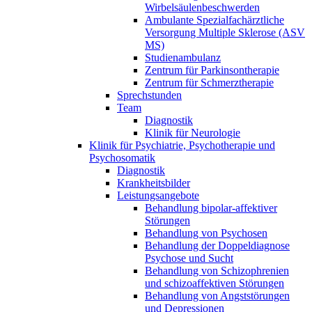
Wirbelsäulenbeschwerden
Ambulante Spezialfachärztliche
Versorgung Multiple Sklerose (ASV
MS)
Studienambulanz
Zentrum für Parkinsontherapie
Zentrum für Schmerztherapie
Sprechstunden
Team
Diagnostik
Klinik für Neurologie
Klinik für Psychiatrie, Psychotherapie und
Psychosomatik
Diagnostik
Krankheitsbilder
Leistungsangebote
Behandlung bipolar-affektiver
Störungen
Behandlung von Psychosen
Behandlung der Doppeldiagnose
Psychose und Sucht
Behandlung von Schizophrenien
und schizoaffektiven Störungen
Behandlung von Angststörungen
und Depressionen