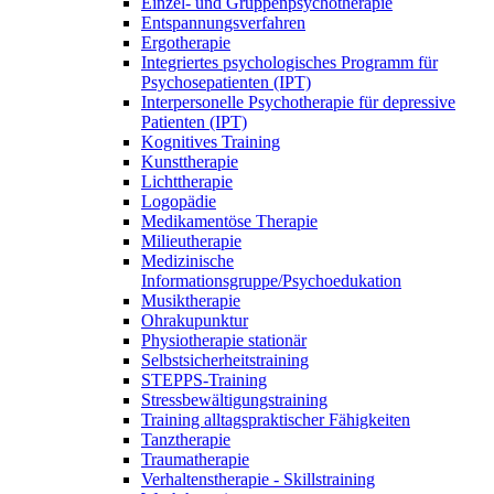
Einzel- und Gruppenpsychotherapie
Entspannungsverfahren
Ergotherapie
Integriertes psychologisches Programm für
Psychosepatienten (IPT)
Interpersonelle Psychotherapie für depressive
Patienten (IPT)
Kognitives Training
Kunsttherapie
Lichttherapie
Logopädie
Medikamentöse Therapie
Milieutherapie
Medizinische
Informationsgruppe/Psychoedukation
Musiktherapie
Ohrakupunktur
Physiotherapie stationär
Selbstsicherheitstraining
STEPPS-Training
Stressbewältigungstraining
Training alltagspraktischer Fähigkeiten
Tanztherapie
Traumatherapie
Verhaltenstherapie - Skillstraining