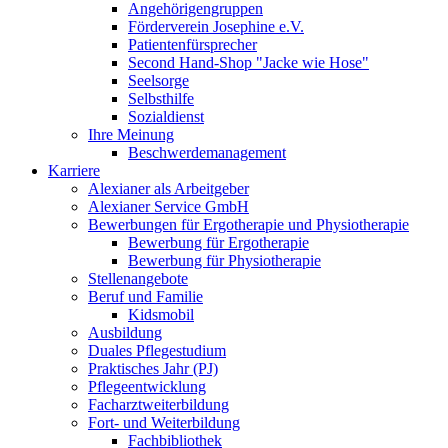
Angehörigengruppen
Förderverein Josephine e.V.
Patientenfürsprecher
Second Hand-Shop "Jacke wie Hose"
Seelsorge
Selbsthilfe
Sozialdienst
Ihre Meinung
Beschwerdemanagement
Karriere
Alexianer als Arbeitgeber
Alexianer Service GmbH
Bewerbungen für Ergotherapie und Physiotherapie
Bewerbung für Ergotherapie
Bewerbung für Physiotherapie
Stellenangebote
Beruf und Familie
Kidsmobil
Ausbildung
Duales Pflegestudium
Praktisches Jahr (PJ)
Pflegeentwicklung
Facharztweiterbildung
Fort- und Weiterbildung
Fachbibliothek