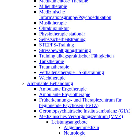
Medikamentöse Therapie
Milieutherapie
Medizinische
Informationsgruppe/Psychoedukation
Musiktherapie
Ohrakupunktur
Physiotherapie stationär
Selbstsicherheitstraining
STEPPS-Training
Stressbewältigungstraining
Training alltagspraktischer Fähigkeiten
Tanztherapie
Traumatherapie
Verhaltenstherapie - Skillstraining
Wachtherapie
Ambulante Behandlung
Ambulante Ergotherapie
Ambulante Physiotherapie
Früherkennungs- und Therapiezentrum für
beginnende Psychosen (FeTZ)
Gerontopsychiatrische Institutsambulanz (GIA)
Medizinisches Versorgungszentrum (MVZ)
Leistungsangebote
Allgemeinmedizin
Neurologie