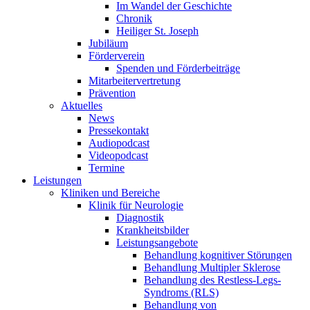
Im Wandel der Geschichte
Chronik
Heiliger St. Joseph
Jubiläum
Förderverein
Spenden und Förderbeiträge
Mitarbeitervertretung
Prävention
Aktuelles
News
Pressekontakt
Audiopodcast
Videopodcast
Termine
Leistungen
Kliniken und Bereiche
Klinik für Neurologie
Diagnostik
Krankheitsbilder
Leistungsangebote
Behandlung kognitiver Störungen
Behandlung Multipler Sklerose
Behandlung des Restless-Legs-
Syndroms (RLS)
Behandlung von