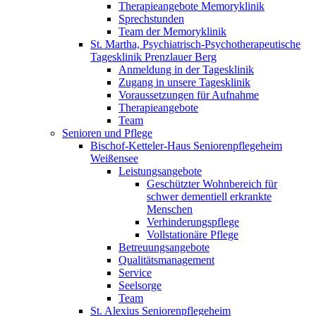
Therapieangebote Memoryklinik
Sprechstunden
Team der Memoryklinik
St. Martha, Psychiatrisch-Psychotherapeutische
Tagesklinik Prenzlauer Berg
Anmeldung in der Tagesklinik
Zugang in unsere Tagesklinik
Voraussetzungen für Aufnahme
Therapieangebote
Team
Senioren und Pflege
Bischof-Ketteler-Haus Seniorenpflegeheim
Weißensee
Leistungsangebote
Geschützter Wohnbereich für
schwer dementiell erkrankte
Menschen
Verhinderungspflege
Vollstationäre Pflege
Betreuungsangebote
Qualitätsmanagement
Service
Seelsorge
Team
St. Alexius Seniorenpflegeheim