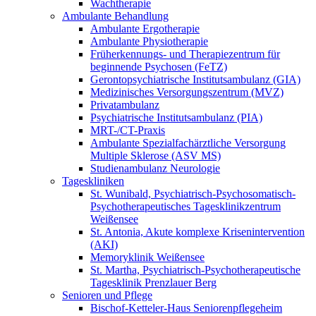
Wachtherapie
Ambulante Behandlung
Ambulante Ergotherapie
Ambulante Physiotherapie
Früherkennungs- und Therapiezentrum für
beginnende Psychosen (FeTZ)
Gerontopsychiatrische Institutsambulanz (GIA)
Medizinisches Versorgungszentrum (MVZ)
Privatambulanz
Psychiatrische Institutsambulanz (PIA)
MRT-/CT-Praxis
Ambulante Spezialfachärztliche Versorgung
Multiple Sklerose (ASV MS)
Studienambulanz Neurologie
Tageskliniken
St. Wunibald, Psychiatrisch-Psychosomatisch-
Psychotherapeutisches Tagesklinikzentrum
Weißensee
St. Antonia, Akute komplexe Krisenintervention
(AKI)
Memoryklinik Weißensee
St. Martha, Psychiatrisch-Psychotherapeutische
Tagesklinik Prenzlauer Berg
Senioren und Pflege
Bischof-Ketteler-Haus Seniorenpflegeheim