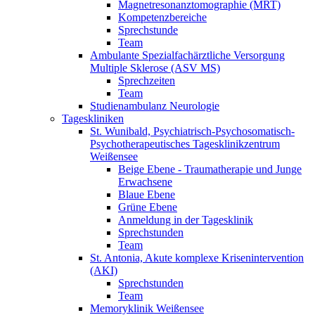
Magnetresonanztomographie (MRT)
Kompetenzbereiche
Sprechstunde
Team
Ambulante Spezialfachärztliche Versorgung
Multiple Sklerose (ASV MS)
Sprechzeiten
Team
Studienambulanz Neurologie
Tageskliniken
St. Wunibald, Psychiatrisch-Psychosomatisch-
Psychotherapeutisches Tagesklinikzentrum
Weißensee
Beige Ebene - Traumatherapie und Junge
Erwachsene
Blaue Ebene
Grüne Ebene
Anmeldung in der Tagesklinik
Sprechstunden
Team
St. Antonia, Akute komplexe Krisenintervention
(AKI)
Sprechstunden
Team
Memoryklinik Weißensee