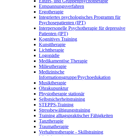
Einzel- und Gruppenpsychotherapie
Entspannungsverfahren
Ergotherapie
Integriertes psychologisches Programm für
Psychosepatienten (IPT)
Interpersonelle Psychotherapie für depressive
Patienten (IPT)
Kognitives Training
Kunsttherapie
Lichttherapie
Logopädie
Medikamentöse Therapie
Milieutherapie
Medizinische
Informationsgruppe/Psychoedukation
Musiktherapie
Ohrakupunktur
Physiotherapie stationär
Selbstsicherheitstraining
STEPPS-Training
Stressbewältigungstraining
Training alltagspraktischer Fähigkeiten
Tanztherapie
Traumatherapie
Verhaltenstherapie - Skillstraining