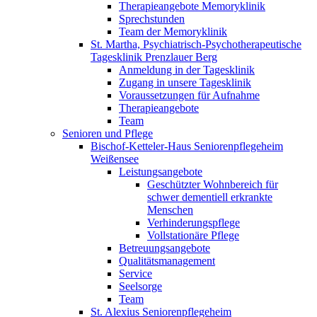
Therapieangebote Memoryklinik
Sprechstunden
Team der Memoryklinik
St. Martha, Psychiatrisch-Psychotherapeutische
Tagesklinik Prenzlauer Berg
Anmeldung in der Tagesklinik
Zugang in unsere Tagesklinik
Voraussetzungen für Aufnahme
Therapieangebote
Team
Senioren und Pflege
Bischof-Ketteler-Haus Seniorenpflegeheim
Weißensee
Leistungsangebote
Geschützter Wohnbereich für
schwer dementiell erkrankte
Menschen
Verhinderungspflege
Vollstationäre Pflege
Betreuungsangebote
Qualitätsmanagement
Service
Seelsorge
Team
St. Alexius Seniorenpflegeheim