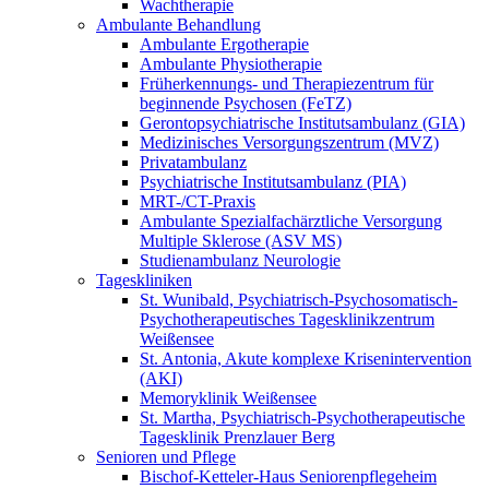
Wachtherapie
Ambulante Behandlung
Ambulante Ergotherapie
Ambulante Physiotherapie
Früherkennungs- und Therapiezentrum für
beginnende Psychosen (FeTZ)
Gerontopsychiatrische Institutsambulanz (GIA)
Medizinisches Versorgungszentrum (MVZ)
Privatambulanz
Psychiatrische Institutsambulanz (PIA)
MRT-/CT-Praxis
Ambulante Spezialfachärztliche Versorgung
Multiple Sklerose (ASV MS)
Studienambulanz Neurologie
Tageskliniken
St. Wunibald, Psychiatrisch-Psychosomatisch-
Psychotherapeutisches Tagesklinikzentrum
Weißensee
St. Antonia, Akute komplexe Krisenintervention
(AKI)
Memoryklinik Weißensee
St. Martha, Psychiatrisch-Psychotherapeutische
Tagesklinik Prenzlauer Berg
Senioren und Pflege
Bischof-Ketteler-Haus Seniorenpflegeheim