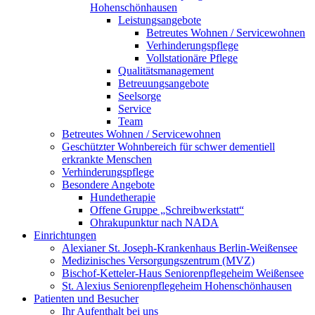
Hohenschönhausen
Leistungsangebote
Betreutes Wohnen / Servicewohnen
Verhinderungspflege
Vollstationäre Pflege
Qualitätsmanagement
Betreuungsangebote
Seelsorge
Service
Team
Betreutes Wohnen / Servicewohnen
Geschützter Wohnbereich für schwer dementiell
erkrankte Menschen
Verhinderungspflege
Besondere Angebote
Hundetherapie
Offene Gruppe „Schreibwerkstatt“
Ohrakupunktur nach NADA
Einrichtungen
Alexianer St. Joseph-Krankenhaus Berlin-Weißensee
Medizinisches Versorgungszentrum (MVZ)
Bischof-Ketteler-Haus Seniorenpflegeheim Weißensee
St. Alexius Seniorenpflegeheim Hohenschönhausen
Patienten und Besucher
Ihr Aufenthalt bei uns