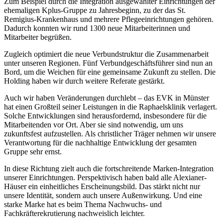
Zum Beispiel durch die Integration ausgewählter Einrichtungen der
ehemaligen Kplus-Gruppe zu Jahresbeginn, zu der das St.
Remigius-Krankenhaus und mehrere Pflegeeinrichtungen gehören.
Dadurch konnten wir rund 1300 neue Mitarbeiterinnen und
Mitarbeiter begrüßen.
Zugleich optimiert die neue Verbundstruktur die Zusammenarbeit
unter unseren Regionen. Fünf Verbundgeschäftsführer sind nun an
Bord, um die Weichen für eine gemeinsame Zukunft zu stellen. Die
Holding haben wir durch weitere Referate gestärkt.
Auch wir haben Veränderungen durchlebt – das EVK in Münster
hat einen Großteil seiner Leistungen in die Raphaelsklinik verlagert.
Solche Entwicklungen sind herausfordernd, insbesondere für die
Mitarbeitenden vor Ort. Aber sie sind notwendig, um uns
zukunftsfest aufzustellen. Als christlicher Träger nehmen wir unsere
Verantwortung für die nachhaltige Entwicklung der gesamten
Gruppe sehr ernst.
In diese Richtung zielt auch die fortschreitende Marken-Integration
unserer Einrichtungen. Perspektivisch haben bald alle Alexianer-
Häuser ein einheitliches Erscheinungsbild. Das stärkt nicht nur
unsere Identität, sondern auch unsere Außenwirkung. Und eine
starke Marke hat es beim Thema Nachwuchs- und
Fachkräfterekrutierung nachweislich leichter.