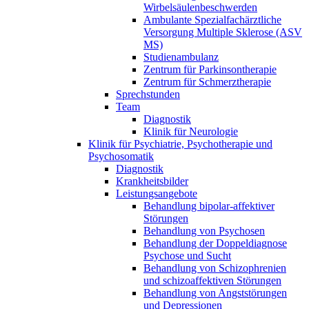
Wirbelsäulenbeschwerden
Ambulante Spezialfachärztliche
Versorgung Multiple Sklerose (ASV
MS)
Studienambulanz
Zentrum für Parkinsontherapie
Zentrum für Schmerztherapie
Sprechstunden
Team
Diagnostik
Klinik für Neurologie
Klinik für Psychiatrie, Psychotherapie und
Psychosomatik
Diagnostik
Krankheitsbilder
Leistungsangebote
Behandlung bipolar-affektiver
Störungen
Behandlung von Psychosen
Behandlung der Doppeldiagnose
Psychose und Sucht
Behandlung von Schizophrenien
und schizoaffektiven Störungen
Behandlung von Angststörungen
und Depressionen