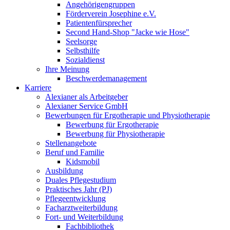
Angehörigengruppen
Förderverein Josephine e.V.
Patientenfürsprecher
Second Hand-Shop "Jacke wie Hose"
Seelsorge
Selbsthilfe
Sozialdienst
Ihre Meinung
Beschwerdemanagement
Karriere
Alexianer als Arbeitgeber
Alexianer Service GmbH
Bewerbungen für Ergotherapie und Physiotherapie
Bewerbung für Ergotherapie
Bewerbung für Physiotherapie
Stellenangebote
Beruf und Familie
Kidsmobil
Ausbildung
Duales Pflegestudium
Praktisches Jahr (PJ)
Pflegeentwicklung
Facharztweiterbildung
Fort- und Weiterbildung
Fachbibliothek