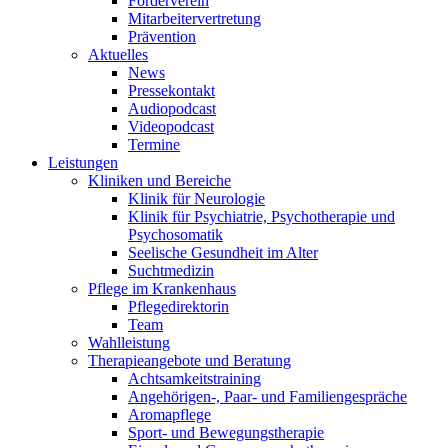
Förderverein
Mitarbeitervertretung
Prävention
Aktuelles
News
Pressekontakt
Audiopodcast
Videopodcast
Termine
Leistungen
Kliniken und Bereiche
Klinik für Neurologie
Klinik für Psychiatrie, Psychotherapie und
Psychosomatik
Seelische Gesundheit im Alter
Suchtmedizin
Pflege im Krankenhaus
Pflegedirektorin
Team
Wahlleistung
Therapieangebote und Beratung
Achtsamkeitstraining
Angehörigen-, Paar- und Familiengespräche
Aromapflege
Sport- und Bewegungstherapie