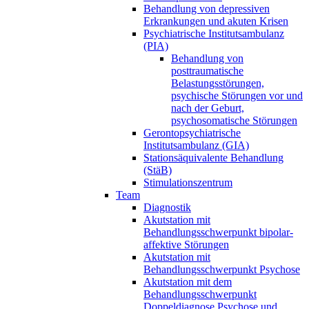
Behandlung von depressiven
Erkrankungen und akuten Krisen
Psychiatrische Institutsambulanz
(PIA)
Behandlung von
posttraumatische
Belastungsstörungen,
psychische Störungen vor und
nach der Geburt,
psychosomatische Störungen
Gerontopsychiatrische
Institutsambulanz (GIA)
Stationsäquivalente Behandlung
(StäB)
Stimulationszentrum
Team
Diagnostik
Akutstation mit
Behandlungsschwerpunkt bipolar-
affektive Störungen
Akutstation mit
Behandlungsschwerpunkt Psychose
Akutstation mit dem
Behandlungsschwerpunkt
Doppeldiagnose Psychose und