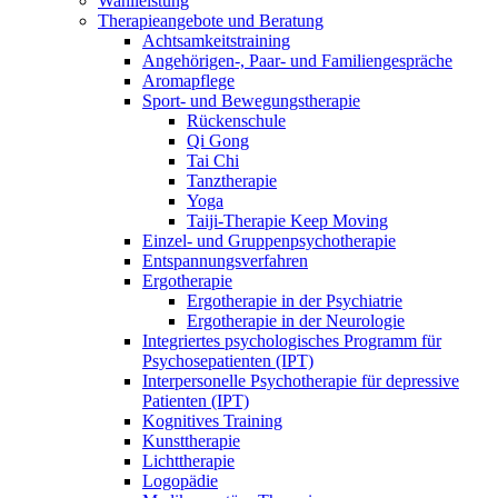
Wahlleistung
Therapieangebote und Beratung
Achtsamkeitstraining
Angehörigen-, Paar- und Familiengespräche
Aromapflege
Sport- und Bewegungstherapie
Rückenschule
Qi Gong
Tai Chi
Tanztherapie
Yoga
Taiji-Therapie Keep Moving
Einzel- und Gruppenpsychotherapie
Entspannungsverfahren
Ergotherapie
Ergotherapie in der Psychiatrie
Ergotherapie in der Neurologie
Integriertes psychologisches Programm für
Psychosepatienten (IPT)
Interpersonelle Psychotherapie für depressive
Patienten (IPT)
Kognitives Training
Kunsttherapie
Lichttherapie
Logopädie