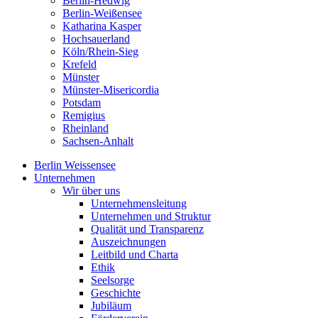
Berlin-Hedwig
Berlin-Weißensee
Katharina Kasper
Hochsauerland
Köln/Rhein-Sieg
Krefeld
Münster
Münster-Misericordia
Potsdam
Remigius
Rheinland
Sachsen-Anhalt
Berlin Weissensee
Unternehmen
Wir über uns
Unternehmensleitung
Unternehmen und Struktur
Qualität und Transparenz
Auszeichnungen
Leitbild und Charta
Ethik
Seelsorge
Geschichte
Jubiläum