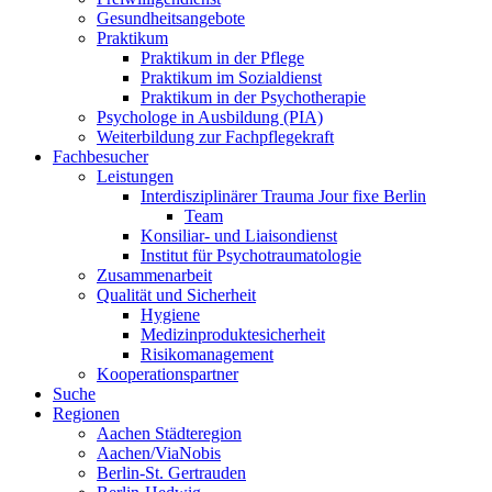
Gesundheitsangebote
Praktikum
Praktikum in der Pflege
Praktikum im Sozialdienst
Praktikum in der Psychotherapie
Psychologe in Ausbildung (PIA)
Weiterbildung zur Fachpflegekraft
Fachbesucher
Leistungen
Interdisziplinärer Trauma Jour fixe Berlin
Team
Konsiliar- und Liaisondienst
Institut für Psychotraumatologie
Zusammenarbeit
Qualität und Sicherheit
Hygiene
Medizinproduktesicherheit
Risikomanagement
Kooperationspartner
Suche
Regionen
Aachen Städteregion
Aachen/ViaNobis
Berlin-St. Gertrauden