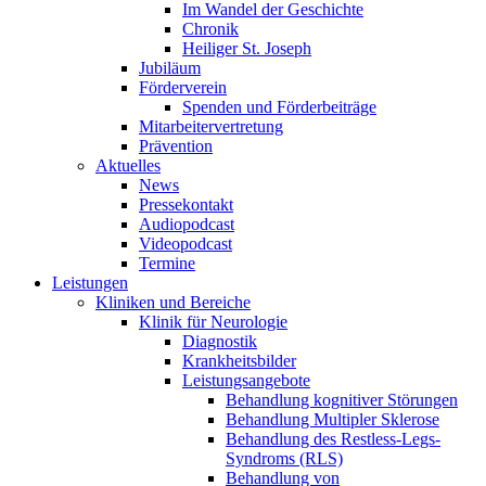
Im Wandel der Geschichte
Chronik
Heiliger St. Joseph
Jubiläum
Förderverein
Spenden und Förderbeiträge
Mitarbeitervertretung
Prävention
Aktuelles
News
Pressekontakt
Audiopodcast
Videopodcast
Termine
Leistungen
Kliniken und Bereiche
Klinik für Neurologie
Diagnostik
Krankheitsbilder
Leistungsangebote
Behandlung kognitiver Störungen
Behandlung Multipler Sklerose
Behandlung des Restless-Legs-
Syndroms (RLS)
Behandlung von