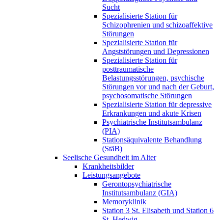
Sucht
Spezialisierte Station für
Schizophrenien und schizoaffektive
Störungen
Spezialisierte Station für
Angststörungen und Depressionen
Spezialisierte Station für
posttraumatische
Belastungsstörungen, psychische
Störungen vor und nach der Geburt,
psychosomatische Störungen
Spezialisierte Station für depressive
Erkrankungen und akute Krisen
Psychiatrische Institutsambulanz
(PIA)
Stationsäquivalente Behandlung
(StäB)
Seelische Gesundheit im Alter
Krankheitsbilder
Leistungsangebote
Gerontopsychiatrische
Institutsambulanz (GIA)
Memoryklinik
Station 3 St. Elisabeth und Station 6
St. Hedwig