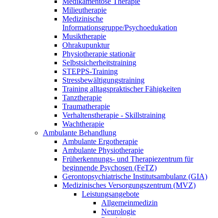
Medikamentöse Therapie
Milieutherapie
Medizinische
Informationsgruppe/Psychoedukation
Musiktherapie
Ohrakupunktur
Physiotherapie stationär
Selbstsicherheitstraining
STEPPS-Training
Stressbewältigungstraining
Training alltagspraktischer Fähigkeiten
Tanztherapie
Traumatherapie
Verhaltenstherapie - Skillstraining
Wachtherapie
Ambulante Behandlung
Ambulante Ergotherapie
Ambulante Physiotherapie
Früherkennungs- und Therapiezentrum für
beginnende Psychosen (FeTZ)
Gerontopsychiatrische Institutsambulanz (GIA)
Medizinisches Versorgungszentrum (MVZ)
Leistungsangebote
Allgemeinmedizin
Neurologie