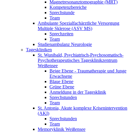
Magnetresonanztomographie (MRT)
Kompetenzbereiche
Sprechstunde
Team
Ambulante Spezialfachärztliche Versorgung
Multiple Sklerose (ASV MS)
Sprechzeiten
Team
Studienambulanz Neurologie
Tageskliniken
St. Wunibald, Psychiatrisch-Psychosomatisch-
Psychotherapeutisches Tagesklinikzentrum
Weißensee
Beige Ebene - Traumatherapie und Junge
Erwachsene
Blaue Ebene
Grüne Ebene
Anmeldung in der Tagesklinik
Sprechstunden
Team
St. Antonia, Akute komplexe Krisenintervention
(AKI)
Sprechstunden
Team
Memoryklinik Weißensee