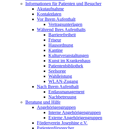
Informationen für Patienten und Besucher
Akutaufnahme
Kontaktdaten
Vor Ihrem Aufenthalt
Vertragsunterlagen
Während Ihres Aufenthalts
Barrierefreiheit
Friseur
Hausordnung
Kantine
Kulturveranstaltungen
Kunst im Krankenhaus
Patientenbibliothek
Seelsorge
Wahlleistung
WLAN-Zugang
Nach Ihrem Aufenthalt
Entlassmanagement
Nachbetreuung
Beratung und Hilfe
Angehörigengruppen
Interne Angehörigengruppen
Externe Angehörigengruppen
Förderverein Josephine e.V.
Patientenfürsprecher